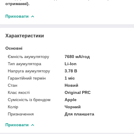
отриманні).
Приховати
Характеристики
Основні
Ємність акумулятору
7680 мА/год
Тип акумулятора
Li-Ion
Напруга акумулятору
3.78 В
Гарантійний термін
1 міс
Стан
Новий
Клас якості
Original PRC
Сумісність із брендом
Apple
Колір
Чорний
Призначення
Для планшета
Приховати