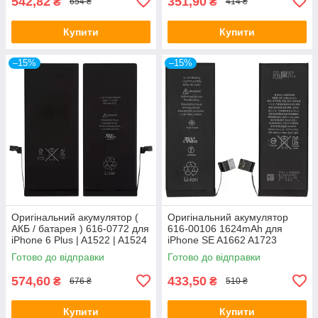
542,82
351,90
₴
₴
654 ₴
414 ₴
Купити
Купити
–15%
–15%
Оригінальний акумулятор (
Оригінальний акумулятор
АКБ / батарея ) 616-0772 для
616-00106 1624mAh для
iPhone 6 Plus | A1522 | A1524
iPhone SE A1662 A1723
2915mAh
A1724 original IC
Готово до відправки
Готово до відправки
574,60
433,50
₴
₴
676 ₴
510 ₴
Купити
Купити