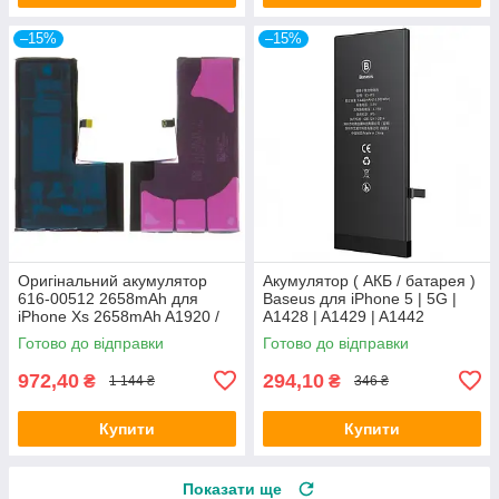
–15%
–15%
Оригінальний акумулятор
Акумулятор ( АКБ / батарея )
616-00512 2658mAh для
Baseus для iPhone 5 | 5G |
iPhone Xs 2658mAh A1920 /
A1428 | A1429 | A1442
A2097 / A2098 / A2100 original
1440mAh
Готово до відправки
Готово до відправки
IC
972,40
294,10
₴
₴
1 144 ₴
346 ₴
Купити
Купити
Показати ще