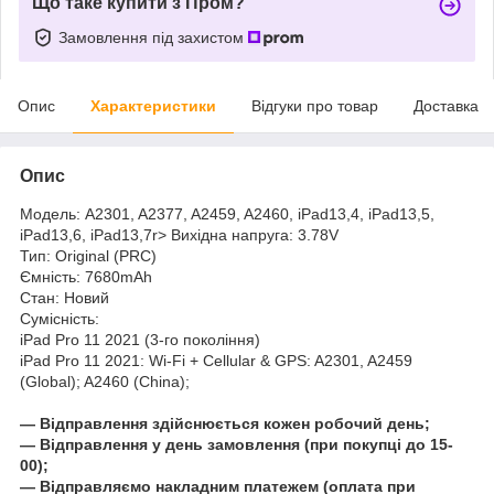
Що таке купити з Пром?
Замовлення під захистом
Опис
Характеристики
Відгуки про товар
Доставка
Опис
Модель: A2301, A2377, A2459, A2460, iPad13,4, iPad13,5,
iPad13,6, iPad13,7r> Вихідна напруга: 3.78V
Тип: Original (PRC)
Ємність: 7680mAh
Стан: Новий
Сумісність:
iPad Pro 11 2021 (3-го покоління)
iPad Pro 11 2021: Wi-Fi + Cellular & GPS: A2301, A2459
(Global); A2460 (China);
― Відправлення здійснюється кожен робочий день;
― Відправлення у день замовлення (при покупці до 15-
00);
― Відправляємо накладним платежем (оплата при