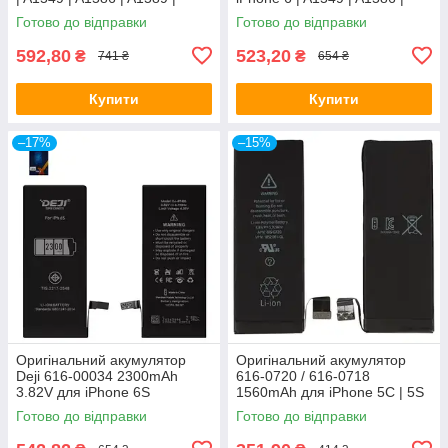
A1522 | A1524 | A1593
A1589 | A1522 | A1524 |
Готово до відправки
Готово до відправки
1810mAh
A1593
592,80
523,20
₴
₴
741 ₴
654 ₴
Купити
Купити
–17%
–15%
Оригінальний акумулятор
Оригінальний акумулятор
Deji 616-00034 2300mAh
616-0720 / 616-0718
3.82V для iPhone 6S
1560mAh для iPhone 5C | 5S
1715mAh A1633 / A1688 /
A1453 A1457 A1518 A1528
Готово до відправки
Готово до відправки
A1691 / A1700
original IC