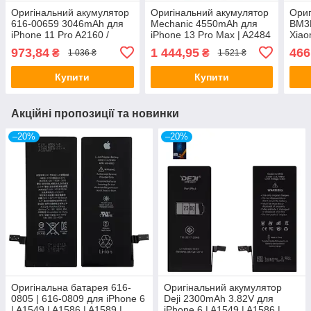
Оригінальний акумулятор
Оригінальний акумулятор
Ориг
616-00659 3046mAh для
Mechanic 4550mAh для
BM3
iPhone 11 Pro A2160 /
iPhone 13 Pro Max | A2484
Xiao
A2215 / A2217 original IC
| A2641 | A2643 | A2644 |
| Mi 
973,84
1 444,95
466
₴
₴
1 036 ₴
1 521 ₴
A2645 original IC
(PR
Купити
Купити
Акційні пропозиції та новинки
–20%
–20%
Оригінальна батарея 616-
Оригінальний акумулятор
0805 | 616-0809 для iPhone 6
Deji 2300mAh 3.82V для
| A1549 | A1586 | A1589 |
iPhone 6 | A1549 | A1586 |