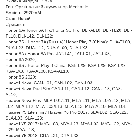
Вихідна напруга: 3.82V
Тип: Оригінальний акумулятор Mechanic
Ємність: 2920mAh
Стан: Новий
Сумісність:
Honor 6A/Honor 6A Pro/Honor 5C Pro: DLI-AL10, DLI-TL20, DLI-
TL10, DLI-L42, DLI-L22;
Honor 7S / Honor 7A (Russia)/ Honor Play 7 (China): DUA-TL00,
DUA-L22, DUA-L12, DUA-AL00, DUA-LX3;
Honor 8A / Honor 8A Pro: JAT-L41, JAT-LX1, JAT-LX3;
Honor 8A 2020;
Honor 8S / Honor Play 8 China: KSE-LX9, KSA-LX9, KSA-LX2,
KSA-LX3, KSA-AL00, KSA-AL10;
Honor 8S 2020;
Huawei Nova: CAN-L01, CAN-L02, CAN-L03;
Huawei Nova Dual Sim CAN-L11, CAN-L12, CAN-L13, CAZ-
AL10;
Huawei Nova Plus: MLA-L01/L11, MLA-L11, MLA-L02/L12, MLA-
L02, MLA-L12, MLA-L03/L13, MLA-L13, MLA-AL10, MLA-L01;
Huawei P9 Lite mini / Huawei Y6 Pro 2017: SLA-L02, SLA-L22,
SLA-L03, SLA-L23;
Huawei Y5 2017: MYA-L03, MYA-L23, MYA-L02, MYA-L22, MYA-
U29, MYA-L13;
Huawei Y5 2018: DRA-L21, DRA-LX3;