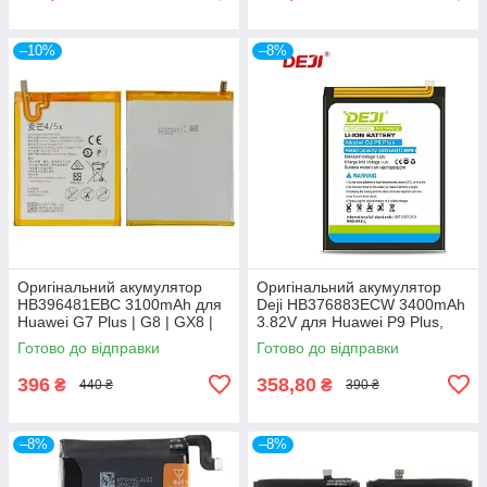
–10%
–8%
Оригінальний акумулятор
Оригінальний акумулятор
HB396481EBC 3100mAh для
Deji HB376883ECW 3400mAh
Huawei G7 Plus | G8 | GX8 |
3.82V для Huawei P9 Plus,
Honor 5X | Honor X5 | Honor
VIE-L09, VIE-L29
Готово до відправки
Готово до відправки
GR5
396
358,80
₴
₴
440 ₴
390 ₴
–8%
–8%