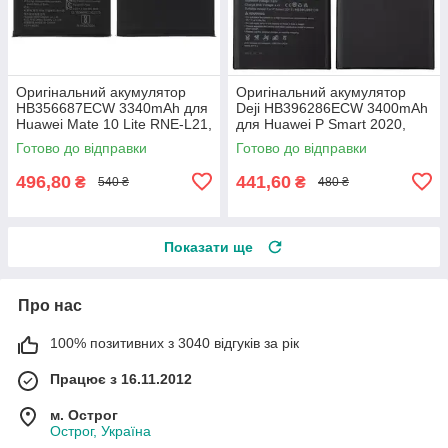
Оригінальний акумулятор
Оригінальний акумулятор
HB356687ECW 3340mAh для
Deji HB396286ECW 3400mAh
Huawei Mate 10 Lite RNE-L21,
для Huawei P Smart 2020,
P Smart Plus 2018 INE-LX1,
P20 EML-L29C, Honor 20i
Готово до відправки
Готово до відправки
P30 Lite MAR-LX1A
HRY-TL00T, HRY-LX2
496,80
441,60
₴
₴
540 ₴
480 ₴
Показати ще
Про нас
100% позитивних з 3040 відгуків за рік
Працює з 16.11.2012
м. Острог
Острог, Україна