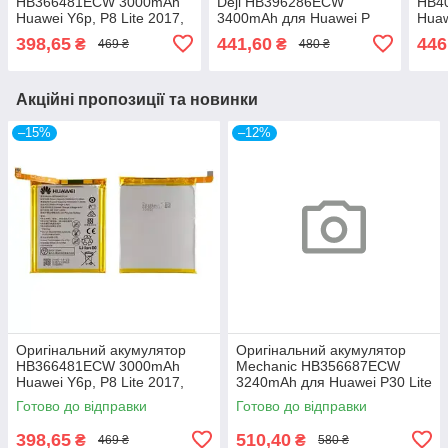
HB366481ECW 3000mAh
Deji HB396286ECW
HB4
Huawei Y6p, P8 Lite 2017,
3400mAh для Huawei P
Huaw
P10 Lite, P20 Lite, Y7
Smart 2020, P20 EML-
Y6s 
398,65
441,60
446
₴
₴
469 ₴
480 ₴
2018, Y7p 2020
L29C, Honor 20i HRY-
8A 8
TL00T, HRY-LX2
Акційні пропозиції та новинки
–15%
–12%
Оригінальний акумулятор
Оригінальний акумулятор
HB366481ECW 3000mAh
Mechanic HB356687ECW
Huawei Y6p, P8 Lite 2017,
3240mAh для Huawei P30 Lite
P10 Lite, P20 Lite, Y7 2018,
MAR-LX1A, P Smart+ 2018
Готово до відправки
Готово до відправки
Y7p 2020
INE-LX1, Honor 7X, Nova 2+
398,65
510,40
₴
₴
469 ₴
580 ₴