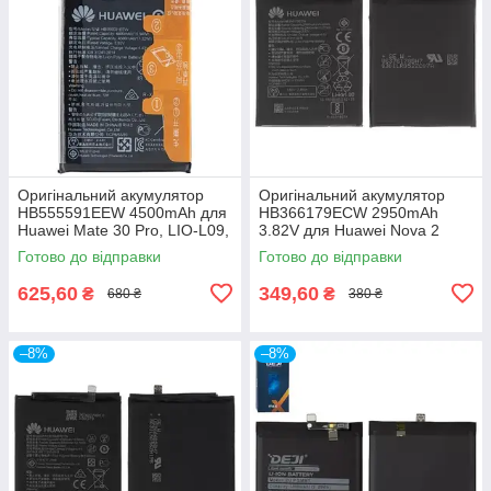
Оригінальний акумулятор
Оригінальний акумулятор
HB555591EEW 4500mAh для
HB366179ECW 2950mAh
Huawei Mate 30 Pro, LIO-L09,
3.82V для Huawei Nova 2
LIO-L29, LIO-AL00, LIO-TL00
Dual Sim, PIC-LX9, PIC-AL00,
Готово до відправки
Готово до відправки
PIC-TL00
625,60
349,60
₴
₴
680 ₴
380 ₴
–8%
–8%