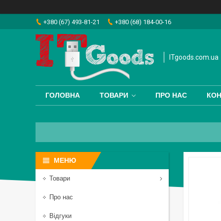
+380 (67) 493-81-21
+380 (68) 184-00-16
ITgoods.com.ua
ГОЛОВНА
ТОВАРИ
ПРО НАС
КОН
Товари
Про нас
Відгуки