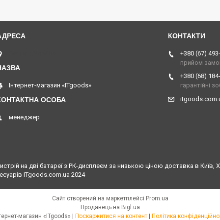
Острог, Україна
+380 (67) 493
прийом замо
+380 (68) 184
Інтернет-магазин «ITgoods»
гарантійні з
itgoods.com
менеджер
трій на дві батареї з РК-дисплеєм за низькою ціною доставка в Київ, Ха
есуарів ITgoods.com.ua 2024
Сайт створений на маркетплейсі
Prom.ua
Продавець на Bigl.ua
Інтернет-магазин «ITgoods» |
Поскаржитися на контент
|
Політика конфіденційно