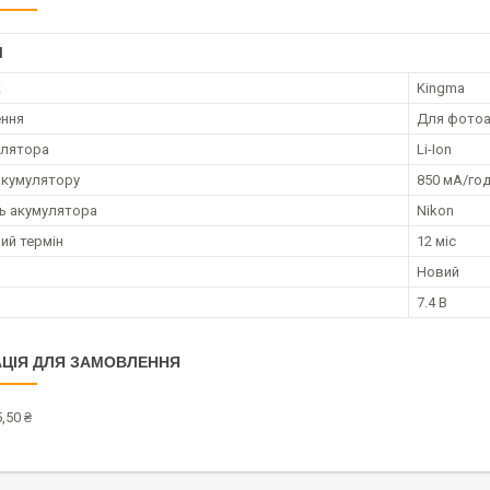
І
к
Kingma
ення
Для фотоа
улятора
Li-Ion
акумулятору
850 мА/го
ть акумулятора
Nikon
ий термін
12 міс
Новий
7.4 В
ЦІЯ ДЛЯ ЗАМОВЛЕННЯ
,50 ₴