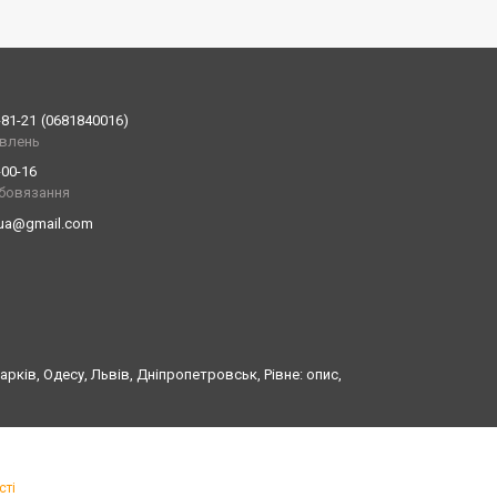
-81-21
0681840016
влень
-00-16
обовязання
.ua@gmail.com
рків, Одесу, Львів, Дніпропетровськ, Рівне: опис,
сті