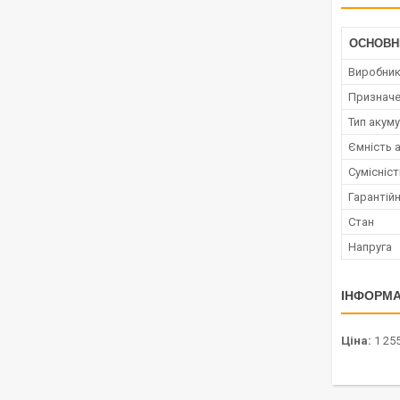
ОСНОВН
Виробни
Признач
Тип акум
Ємність 
Сумісніс
Гарантійн
Стан
Напруга
ІНФОРМА
Ціна:
1 255