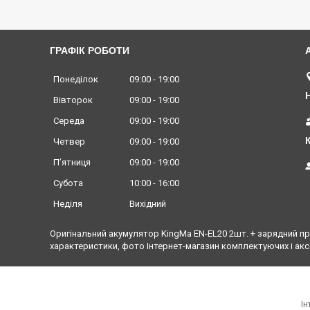
ГРАФІК РОБОТИ
Понеділок
09:00
19:00
Вівторок
09:00
19:00
Середа
09:00
19:00
Четвер
09:00
19:00
Пʼятниця
09:00
19:00
Субота
10:00
16:00
Неділя
Вихідний
Оригінальний акумулятор KingMa EN-EL20 2шт. + зарядний прис
характеристики, фото Інтернет-магазин комплектуючих і акс