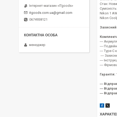
Стан: Нов
Інтернет-магазин «ITgoods»
Сумісність
itgoods.com.ua@gmail.com
Nikon 1 AW1 
Nikon Coolp
0674938121
Захисний 
Комплекта
― Акумулят
менеджер
― Подвійни
― Type-C 
― Захисний
― Інструкц
― Фірмова 
Гарантія: 
― Відпра
― Відправ
― Відпра
ХАРАКТЕ