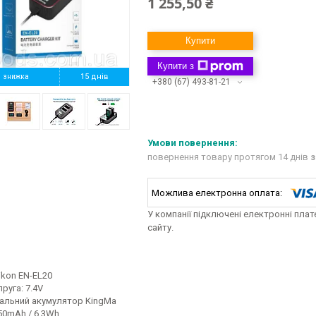
1 255,50 ₴
Купити
Купити з
%
15 днів
+380 (67) 493-81-21
повернення товару протягом 14 днів
з
У компанії підключені електронні пла
сайту.
ikon EN-EL20
пруга: 7.4V
нальний акумулятор KingMa
50mAh / 6.3Wh