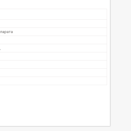
парата
д