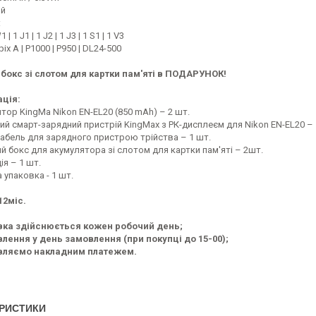
ий
:
| 1 J1 | 1 J2 | 1 J3 | 1 S1 | 1 V3
ix A | P1000 | P950 | DL24-500
бокс зі слотом для картки пам'яті в ПОДАРУНОК!
ція:
ор KingMa Nikon EN-EL20 (850 mAh) – 2 шт.
й смарт-зарядний пристрій KingMax з РК-дисплеєм для Nikon EN-EL20 – 
кабель для зарядного пристрою трійства – 1 шт.
 бокс для акумулятора зі слотом для картки пам'яті – 2шт.
ія – 1 шт.
упаковка - 1 шт.
12міс.
вка здійснюється кожен робочий день;
лення у день замовлення (при покупці до 15-00);
вляємо накладним платежем.
РИСТИКИ