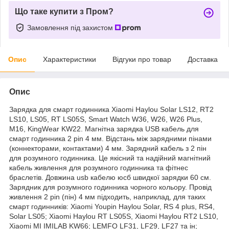
Що таке купити з Пром?
Замовлення під захистом
Опис
Характеристики
Відгуки про товар
Доставка
Опис
Зарядка для смарт годинника Xiaomi Haylou Solar LS12, RT2
LS10, LS05, RT LS05S, Smart Watch W36, W26, W26 Plus,
M16, KingWear KW22. Магнітна зарядка USB кабель для
смарт годинника 2 pin 4 мм. Відстань між зарядними пінами
(коннекторами, контактами) 4 мм. Зарядний кабель з 2 пін
для розумного годинника. Це якісний та надійний магнітний
кабель живлення для розумного годинника та фітнес
браслетів. Довжина usb кабелю юсб швидкої зарядки 60 см.
Зарядник для розумного годинника чорного кольору. Провід
живлення 2 pin (пін) 4 мм підходить, наприклад, для таких
смарт годинників: Xiaomi Youpin Haylou Solar, RS 4 plus, RS4,
Solar LS05; Xiaomi Haylou RT LS05S, Xiaomi Haylou RT2 LS10,
Xiaomi MI IMILAB KW66; LEMFO LF31, LF29, LF27 та ін;