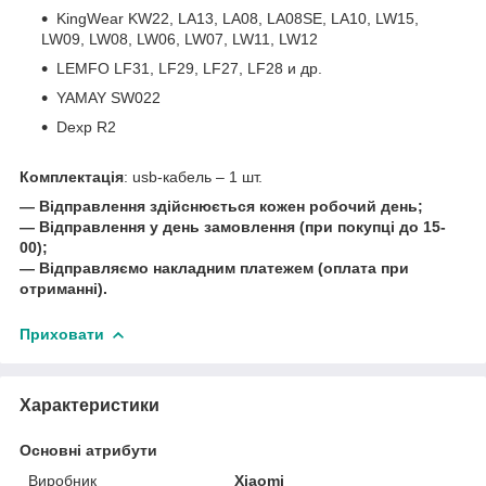
KingWear KW22, LA13, LA08, LA08SE, LA10, LW15,
LW09, LW08, LW06, LW07, LW11, LW12
LEMFO LF31, LF29, LF27, LF28 и др.
YAMAY SW022
Dexp R2
Комплектація
: usb-кабель – 1 шт.
― Відправлення здійснюється кожен робочий день;
― Відправлення у день замовлення (при покупці до 15-
00);
― Відправляємо накладним платежем (оплата при
отриманні).
Приховати
Характеристики
Основні атрибути
Виробник
Xiaomi