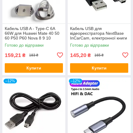
Кабель USB A - Type-C 6A
Кабель USB для
66W для Huawei Mate 40 50
відеореєстратора NextBase
60 P50 P60 Nova 8 9 10
InCarCam, електронної книги
Honor 50 70 90 100 200 Lite
KOBO WIRELESS 2010
Готово до відправки
Готово до відправки
X7 X8 X9 Magic 4 5 6 Pro, 1м
EREADER, iRIVER STORY
159,21
145,20
₴
₴
183 ₴
165 ₴
Купити
Купити
–12%
–12%