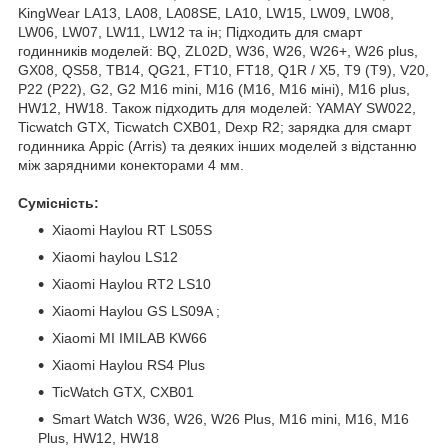
KingWear LA13, LA08, LA08SE, LA10, LW15, LW09, LW08,
LW06, LW07, LW11, LW12 та ін; Підходить для смарт
годинників моделей: BQ, ZL02D, W36, W26, W26+, W26 plus,
GX08, QS58, TB14, QG21, FT10, FT18, Q1R / X5, T9 (Т9), V20,
P22 (Р22), G2, G2 M16 mini, M16 (М16, М16 міні), M16 plus,
HW12, HW18. Також підходить для моделей: YAMAY SW022,
Ticwatch GTX, Ticwatch CXB01, Dexp R2; зарядка для смарт
годинника Арріс (Arris) та деяких інших моделей з відстанню
між зарядними конекторами 4 мм.
Сумісність:
Xiaomi Haylou RT LS05S
Xiaomi haylou LS12
Xiaomi Haylou RT2 LS10
Xiaomi Haylou GS LS09A ;
Xiaomi MI IMILAB KW66
Xiaomi Haylou RS4 Plus
TicWatch GTX, CXB01
Smart Watch W36, W26, W26 Plus, M16 mini, M16, M16
Plus, HW12, HW18