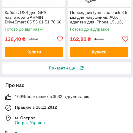
Кабель USB для GPS-
Перехідник type c на Jack 3.5
навігатора GARMIN
мм для навушників, AUX
DriveSmart 65 55 61 51 70 60
адаптер для iPhone 15, 16,
50 40 LM LMT-D LMT-S NUVI
Samsung, пристроїв на
Готово до відправки
Готово до відправки
30 40 40LM 50 50LM GPS
Android
SAT NAV
136,40
162,80
₴
₴
155 ₴
185 ₴
Купити
Купити
Показати ще
Про нас
100% позитивних з 3032 відгуків за рік
Працює з 16.11.2012
м. Острог
Острог, Україна