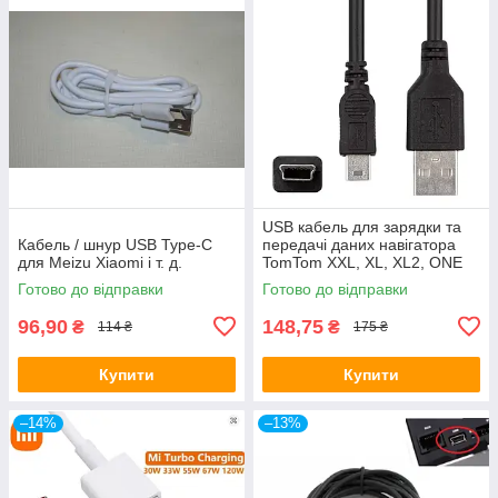
USB кабель для зарядки та
Кабель / шнур USB Type-C
передачі даних навігатора
для Meizu Xiaomi і т. д.
TomTom XXL, XL, XL2, ONE
XL, N14644, Go 550, 730,
Готово до відправки
Готово до відправки
750, 920, 940
96,90
148,75
₴
₴
114 ₴
175 ₴
Купити
Купити
–14%
–13%