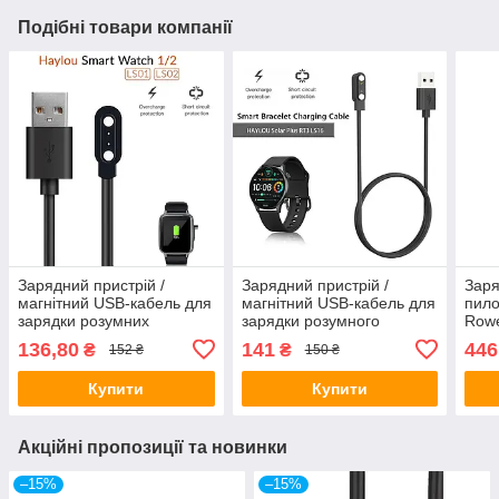
Подібні товари компанії
Зарядний пристрій /
Зарядний пристрій /
Заря
магнітний USB-кабель для
магнітний USB-кабель для
пило
зарядки розумних
зарядки розумного
Rowe
годинників Xiaomi Haylou
годинника Haylou RT3
Silv
136,80
141
446
₴
₴
152 ₴
150 ₴
Solar / Haylou LS02 / LS01,
Solar Plus, LS16 Solar
ion 
2.8мм-9мм
Plus, 7.62мм-14.3мм
Купити
Купити
Акційні пропозиції та новинки
–15%
–15%