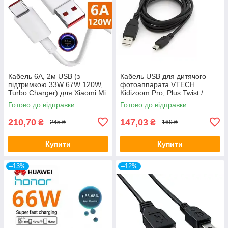
Кабель 6A, 2м USB (з
Кабель USB для дитячого
підтримкою 33W 67W 120W,
фотоаппарата VTECH
Turbo Charger) для Xiaomi Mi
Kidizoom Pro, Plus Twist /
13 12 11 10 Pro ultra Poco x3
колонки Juice Boom Bar
Готово до відправки
Готово до відправки
Redmi Note K50 40
Bluetooth Speaker
210,70
147,03
₴
₴
245 ₴
169 ₴
Купити
Купити
–13%
–12%