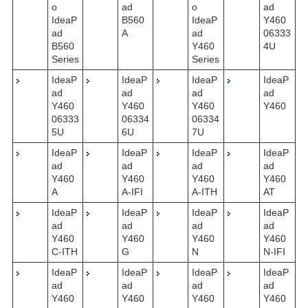
o
ad
o
ad
IdeaP
B560
IdeaP
Y460
ad
A
ad
06333
B560
Y460
4U
Series
Series
IdeaP
IdeaP
IdeaP
IdeaP
ad
ad
ad
ad
Y460
Y460
Y460
Y460
06333
06334
06334
5U
6U
7U
IdeaP
IdeaP
IdeaP
IdeaP
ad
ad
ad
ad
Y460
Y460
Y460
Y460
A
A-IFI
A-ITH
AT
IdeaP
IdeaP
IdeaP
IdeaP
ad
ad
ad
ad
Y460
Y460
Y460
Y460
C-ITH
G
N
N-IFI
IdeaP
IdeaP
IdeaP
IdeaP
ad
ad
ad
ad
Y460
Y460
Y460
Y460