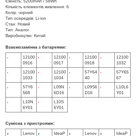
Ємність: 5200mAh / 58Wh
Кількість елементів живлення: 6
Колір: чорний
Тип осередків: Li-ion
Стан: Новий
Тип: Аналог
Виробництво: Китай
Взаємозамінна з батареями:
12100
12100
12100
12100
0916
0917
0918
1032
12100
12100
57Y64
57Y65
1033
1034
40
67
57Y6
L09N
L09S6
L10L6
568
6D16
D16
Y01
L10N
L10S
6Y01
6Y01
Сумісна з пристроями:
Lenov
IdeaP
Lenov
IdeaP