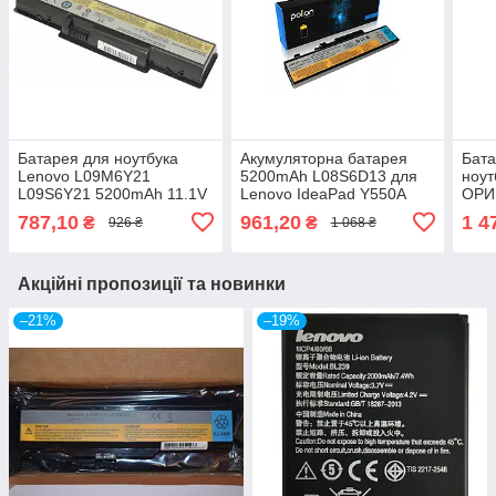
Батарея для ноутбука
Акумуляторна батарея
Бата
Lenovo L09M6Y21
5200mAh L08S6D13 для
ноут
L09S6Y21 5200mAh 11.1V
Lenovo IdeaPad Y550A
ОРИ
58Wh IdeaPad B450 B450A
Y550P Y450 Y450A
V470
787,10
961,20
1 4
₴
₴
926 ₴
1 068 ₴
B450L
L08L6D13 L08O6D13
Z57
L08S6D13
Z56
Акційні пропозиції та новинки
–21%
–19%