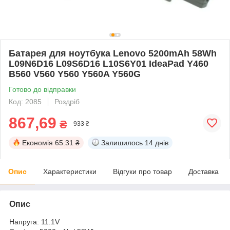
Батарея для ноутбука Lenovo 5200mAh 58Wh
L09N6D16 L09S6D16 L10S6Y01 IdeaPad Y460
B560 V560 Y560 Y560A Y560G
Готово до відправки
Код: 2085
Роздріб
867,69
₴
933 ₴
Економія
65.31 ₴
Залишилось
14 днів
Опис
Характеристики
Відгуки про товар
Доставка
Опис
Напруга: 11.1V