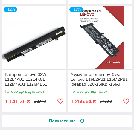
–12%
–12%
Батарея Lenovo 32Wh
Акумулятор для ноутбука
L12L4A01 L12L4K51
Lenovo L16L2PB1 L16M2PB1
L12M4A01 L12M4E51
Ideapad 320-15IKB -15IAP
L12M4K51 L12S4F01
-15AST -15ABR -14ABR 520-
Готово до відправки
Готово до відправки
L12S4K51 IdeaPad Flex 14 15
15IKBR
S500
1 141,36
1 256,64
₴
₴
1 297 ₴
1 428 ₴
Показати ще