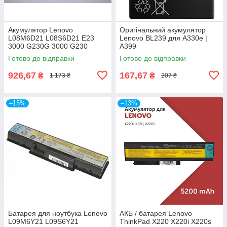
Акумулятор Lenovo
Оригінальний акумулятор
L08M6D21 L08S6D21 E23
Lenovo BL239 для A330e |
3000 G230G 3000 G230
A399
Готово до відправки
Готово до відправки
926,67
167,67
₴
₴
1 173 ₴
207 ₴
–15%
–13%
Батарея для ноутбука Lenovo
АКБ / батарея Lenovo
L09M6Y21 L09S6Y21
ThinkPad X220 X220i X220s