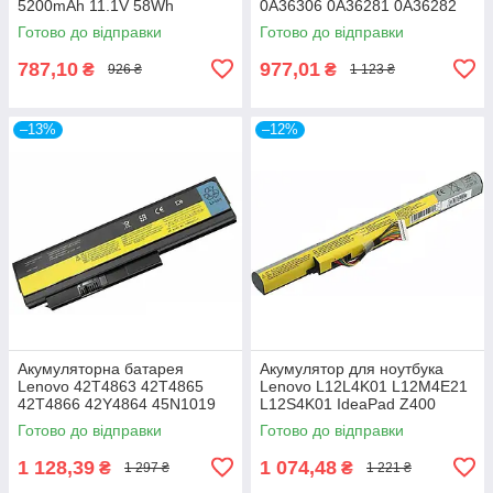
5200mAh 11.1V 58Wh
0A36306 0A36281 0A36282
IdeaPad B450 B450A B450L
0A36283 42T4861 42T4862
Готово до відправки
Готово до відправки
787,10
977,01
₴
₴
926 ₴
1 123 ₴
–13%
–12%
Акумуляторна батарея
Акумулятор для ноутбука
Lenovo 42T4863 42T4865
Lenovo L12L4K01 L12M4E21
42T4866 42Y4864 45N1019
L12S4K01 IdeaPad Z400
ThinkPad X220 X220i (LG/
Z410 Z500 Z500A Z505 Z510
Готово до відправки
Готово до відправки
SAMSUNG/ SANYO)
P400 P500, 14.4V, 2600mAh
1 128,39
1 074,48
₴
₴
1 297 ₴
1 221 ₴