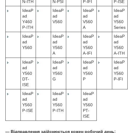
N-ITH
N-PSI
P-IFI
P-ISE
IdeaP
IdeaP
IdeaP
IdeaP
ad
ad
ad
ad
Y460
V560
V560
Y560
P-ITH
A
Series
IdeaP
IdeaP
IdeaP
IdeaP
ad
ad
ad
ad
Y560
Y560
Y560
Y560
A
A-IFI
A-ITH
IdeaP
IdeaP
IdeaP
IdeaP
ad
ad
ad
ad
Y560
Y560
Y560
Y560
DT-
G
P
P-IFI
ISE
IdeaP
IdeaP
IdeaP
ad
ad
ad
Y560
Y560
Y560
P-ISE
P-ITH
PT-
ISE
― Відправлення здійснюється кожен робочий день;