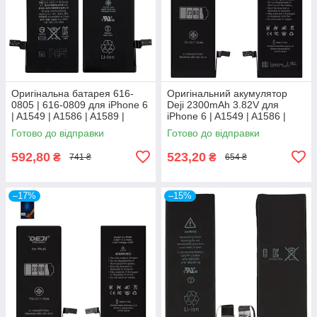
Оригінальна батарея 616-
Оригінальний акумулятор
0805 | 616-0809 для iPhone 6
Deji 2300mAh 3.82V для
| A1549 | A1586 | A1589 |
iPhone 6 | A1549 | A1586 |
A1522 | A1524 | A1593
A1589 | A1522 | A1524 |
Готово до відправки
Готово до відправки
1810mAh
A1593
592,80
523,20
₴
₴
741 ₴
654 ₴
–17%
–15%