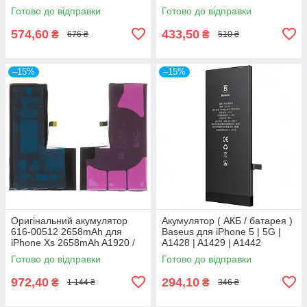
2915mAh
A1724 original IC
Готово до відправки
Готово до відправки
574,60
433,50
₴
₴
676 ₴
510 ₴
–15%
–15%
Оригінальний акумулятор
Акумулятор ( АКБ / батарея )
616-00512 2658mAh для
Baseus для iPhone 5 | 5G |
iPhone Xs 2658mAh A1920 /
A1428 | A1429 | A1442
A2097 / A2098 / A2100 original
1440mAh
Готово до відправки
Готово до відправки
IC
972,40
294,10
₴
₴
1 144 ₴
346 ₴