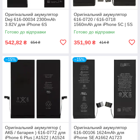
Оригінальний акумулятор
Оригінальний акумулятор
Deji 616-00034 2300mAh
616-0720 / 616-0718
3.82V для iPhone 6S
1560mAh для iPhone 5C | 5S
1715mAh A1633 / A1688 /
A1453 A1457 A1518 A1528
Готово до відправки
Готово до відправки
A1691 / A1700
original IC
542,82
351,90
₴
₴
654 ₴
414 ₴
–15%
–15%
Оригінальний акумулятор (
Оригінальний акумулятор
АКБ / батарея ) 616-0772 для
616-00106 1624mAh для
iPhone 6 Plus | A1522 | A1524
iPhone SE A1662 A1723