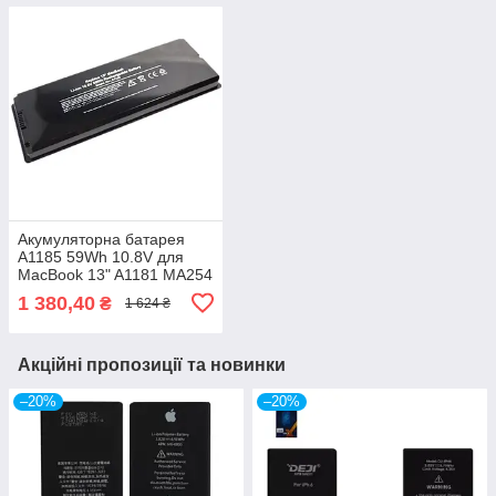
Акумуляторна батарея
A1185 59Wh 10.8V для
MacBook 13" A1181 MA254
MA255 MA472 MA700
1 380,40
₴
1 624 ₴
MA701 MA699 MC374
MB881
Акційні пропозиції та новинки
–20%
–20%