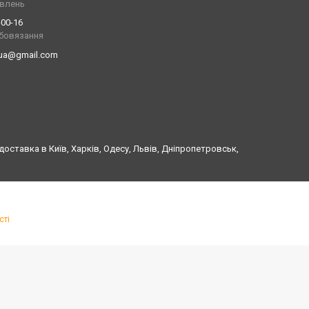
влень
-00-16
обовязання
.ua@gmail.com
оставка в Київ, Харків, Одесу, Львів, Дніпропетровськ,
сті