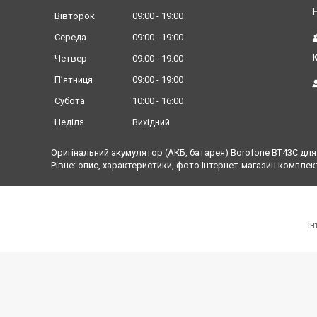
Вівторок
09:00
19:00
Середа
09:00
19:00
Четвер
09:00
19:00
Пʼятниця
09:00
19:00
Субота
10:00
16:00
Неділя
Вихідний
Оригінальний акумулятор (АКБ, батарея) Borofone BT43C для 
Рівне: опис, характеристики, фото Інтернет-магазин комплек