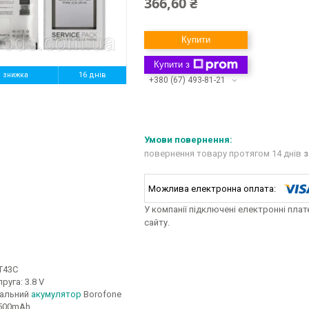
366,60 ₴
Купити
Купити з
%
16 днів
+380 (67) 493-81-21
повернення товару протягом 14 днів
з
У компанії підключені електронні пла
сайту.
T43C
руга: 3.8 V
нальний
акумулятор
Borofone
2500mAh