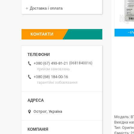
Доставка і оплата
–6
КОНТАКТИ
0681840016
+380 (67) 493-81-21
прийом замовлень
+380 (68) 184-00-16
гарантійні зобовязання
Острог, Україна
Модель: B
Вихідна нап
Тип: Оригі
Ємність: 