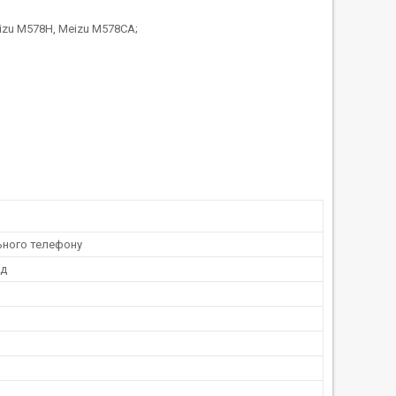
eizu M578H, Meizu M578CA;
ьного телефону
од