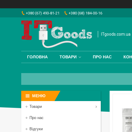
+380 (67) 493-81-21
+380 (68) 184-00-16
ITgoods.com.ua
ГОЛОВНА
ТОВАРИ
ПРО НАС
КОН
Товари
Про нас
Відгуки