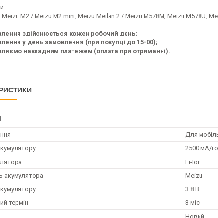
ий
: Meizu M2 / Meizu M2 mini, Meizu Meilan 2 / Meizu M578M, Meizu M578U, M
влення здійснюється кожен робочий день;
лення у день замовлення (при покупці до 15-00);
ляємо накладним платежем (оплата при отриманні).
РИСТИКИ
І
ення
Для мобіл
акумулятору
2500 мА/г
улятора
Li-Ion
ть акумулятора
Meizu
акумулятору
3.8 В
ий термін
3 міс
Новий