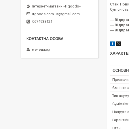
Стан: Нов
Інтернет-магазин «ITgoods»
Сумісність
itgoods.com.ua@gmail.com
― Відпра
0674938121
― Відправ
― Відправ
менеджер
ХАРАКТЕ
ОСНОВН
Признач
Ємність 
Тип акум
Сумісніс
Напруга 
Гарантійн
Стан