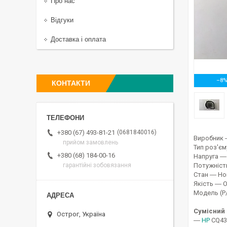
Про нас
Відгуки
Доставка і оплата
–8
КОНТАКТИ
0681840016
+380 (67) 493-81-21
Виробник
прийом замовлень
Тип роз'єм
+380 (68) 184-00-16
Напруга ― 
Потужніст
гарантійні зобовязання
Стан ― Но
Якість ― 
Модель (P
Сумісний 
Острог, Україна
―
HP
CQ43 