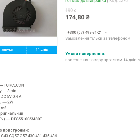
Готово до відправки
Код:
2276
190 ₴
174,80 ₴
+380 (67) 493-81-21
Замовлення тільки за телефоном
%
14 днів
повернення товару протягом 14 днів
з
 ― FORCECON
у ― 3 pin
DC 5V 0.4 A
ь ― 2W
вий
Оригінальний
/N) ―
DFS551005M30T
з пристроями:
G43 CQ57 G57 430 431 435 436...