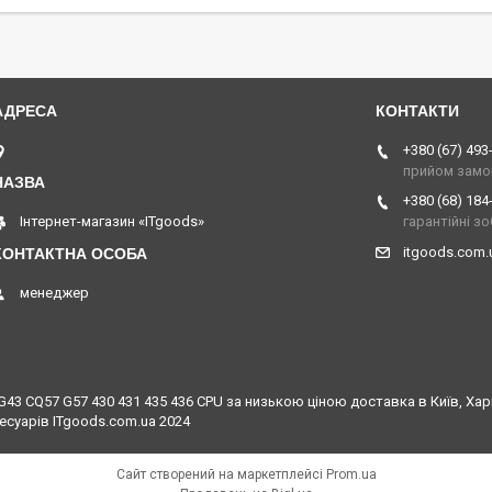
Острог, Україна
+380 (67) 493
прийом замо
+380 (68) 184
Інтернет-магазин «ITgoods»
гарантійні з
itgoods.com
менеджер
 CQ57 G57 430 431 435 436 CPU за низькою ціною доставка в Київ, Харкі
есуарів ITgoods.com.ua 2024
Сайт створений на маркетплейсі
Prom.ua