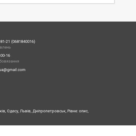
-81-21
0681840016
влень
-00-16
обовязання
.ua@gmail.com
в, Одесу, Львів, Дніпропетровськ, Рівне: опис,