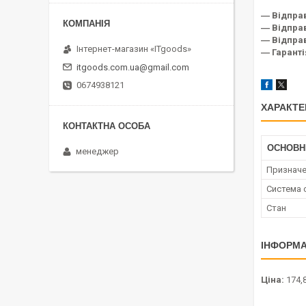
― Відпра
― Відправ
― Відправ
Інтернет-магазин «ITgoods»
― Гаранті
itgoods.com.ua@gmail.com
0674938121
ХАРАКТЕ
ОСНОВН
менеджер
Признач
Система
Стан
ІНФОРМА
Ціна:
174,8