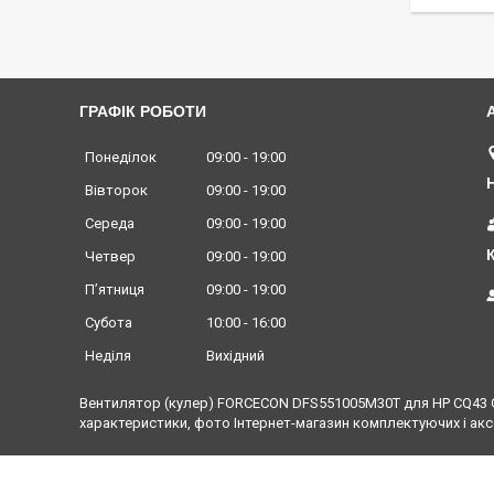
ГРАФІК РОБОТИ
Понеділок
09:00
19:00
Вівторок
09:00
19:00
Середа
09:00
19:00
Четвер
09:00
19:00
Пʼятниця
09:00
19:00
Субота
10:00
16:00
Неділя
Вихідний
Вентилятор (кулер) FORCECON DFS551005M30T для HP CQ43 G43
характеристики, фото Інтернет-магазин комплектуючих і акс