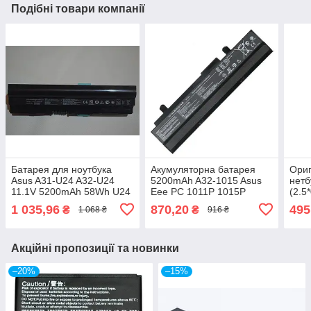
Подібні товари компанії
Батарея для ноутбука
Акумуляторна батарея
Ориг
Asus A31-U24 A32-U24
5200mAh A32-1015 Asus
нетб
11.1V 5200mAh 58Wh U24
Eee PC 1011P 1015P
(2.5*
U24A U24E X24E PRO24E
1016PEM 1215N R051C
40AH
1 035,96
870,20
495
₴
₴
1 068 ₴
916 ₴
P24E
A31-1015 90-
121
OA001B2300Q
Акційні пропозиції та новинки
–20%
–15%