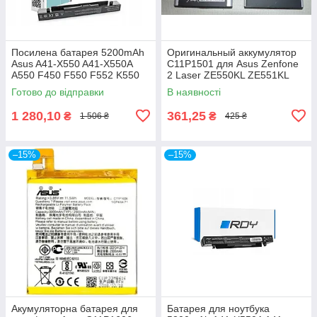
Посилена батарея 5200mAh
Оригинальный аккумулятор
Asus A41-X550 A41-X550A
C11P1501 для Asus Zenfone
A550 F450 F550 F552 K550
2 Laser ZE550KL ZE551KL
P450 P550 R409 R510 X450
ZE601KL | Zenfone Selfie
Готово до відправки
В наявності
X550CA
ZD551KL
1 280,10
361,25
₴
₴
1 506 ₴
425 ₴
–15%
–15%
Акумуляторна батарея для
Батарея для ноутбука