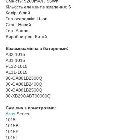
Ємність: 5200mAh / 56Wh
Кількість елементів живлення: 6
Колір: білий
Тип осередків: Li-ion
Стан: Новий
Тип: Аналог
Виробництво: Китай
Взаємозамінна з батареями:
A32-1015
A31-1015
PL32-1015
AL31-1015
90-OA001B2300Q
90-OA001B2400Q
90-OA001B2500Q
90-XB29OABT00000Q
Сумісна з пристроями:
Asus
Series
1015
1015B
1015P
1015T