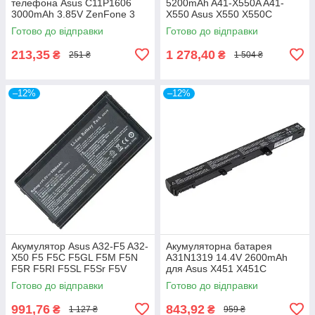
телефона Asus C11P1606
5200mAh A41-X550A A41-
3000mAh 3.85V ZenFone 3
X550 Asus X550 X550C
Laser ZC551KL
X550CC X550D X550V X450C
Готово до відправки
Готово до відправки
X450CA X450E
213,35
1 278,40
₴
₴
251 ₴
1 504 ₴
–12%
–12%
Акумулятор Asus A32-F5 A32-
Акумуляторна батарея
X50 F5 F5C F5GL F5M F5N
A31N1319 14.4V 2600mAh
F5R F5RI F5SL F5Sr F5V
для Asus X451 X451C
F5VI F5VL F5Z
X451CA X551 X551CA X551C
Готово до відправки
Готово до відправки
A31LJ91 A41N1308
991,76
843,92
₴
₴
1 127 ₴
959 ₴