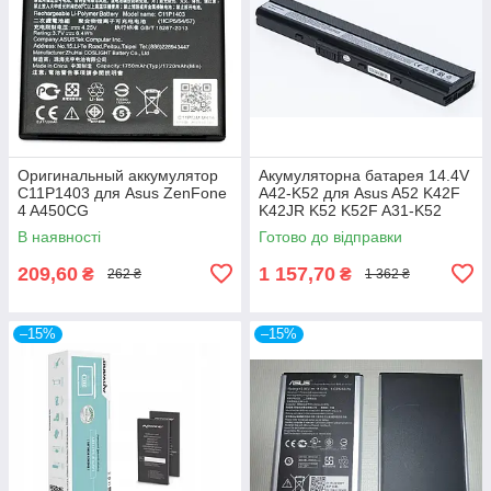
Оригинальный аккумулятор
Акумуляторна батарея 14.4V
C11P1403 для Asus ZenFone
A42-K52 для Asus A52 K42F
4 A450CG
K42JR K52 K52F A31-K52
A32-K52 A41-K52
В наявності
Готово до відправки
90NXM1B2000Y
209,60
1 157,70
₴
₴
262 ₴
1 362 ₴
–15%
–15%