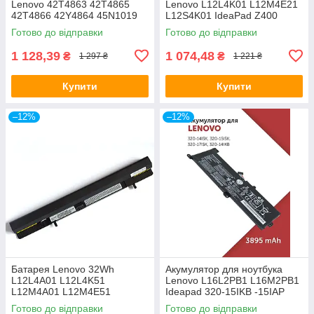
Lenovo 42T4863 42T4865
Lenovo L12L4K01 L12M4E21
42T4866 42Y4864 45N1019
L12S4K01 IdeaPad Z400
ThinkPad X220 X220i (LG/
Z410 Z500 Z500A Z505 Z510
Готово до відправки
Готово до відправки
SAMSUNG/ SANYO)
P400 P500, 14.4V, 2600mAh
1 128,39
1 074,48
₴
₴
1 297 ₴
1 221 ₴
Купити
Купити
–12%
–12%
Батарея Lenovo 32Wh
Акумулятор для ноутбука
L12L4A01 L12L4K51
Lenovo L16L2PB1 L16M2PB1
L12M4A01 L12M4E51
Ideapad 320-15IKB -15IAP
L12M4K51 L12S4F01
-15AST -15ABR -14ABR 520-
Готово до відправки
Готово до відправки
L12S4K51 IdeaPad Flex 14 15
15IKBR