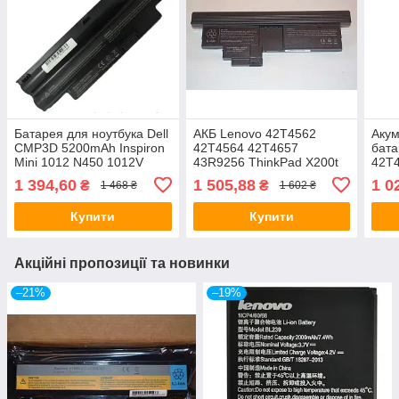
Батарея для ноутбука Dell
АКБ Lenovo 42T4562
Акум
CMP3D 5200mAh Inspiron
42T4564 42T4657
бат
Mini 1012 N450 1012V
43R9256 ThinkPad X200t
42T
1012N 1018 G9PX2 3K4T8
X200 Tablet 2263 2266
42T4
1 394,60
1 505,88
1 0
₴
₴
1 468 ₴
1 602 ₴
8PY7N 3G0X8 2T6K2
4184 7448 7449 7450 4
X200
Cell
Купити
Купити
Акційні пропозиції та новинки
–21%
–19%