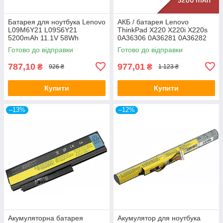
Батарея для ноутбука Lenovo
АКБ / батарея Lenovo
L09M6Y21 L09S6Y21
ThinkPad X220 X220i X220s
5200mAh 11.1V 58Wh
0A36306 0A36281 0A36282
IdeaPad B450 B450A B450L
0A36283 42T4861 42T4862
Готово до відправки
Готово до відправки
787,10
977,01
₴
₴
926 ₴
1 123 ₴
Купити
Купити
–13%
–12%
Акумуляторна батарея
Акумулятор для ноутбука