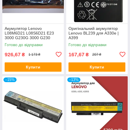
Акумулятор Lenovo
Оригінальний акумулятор
L08M6D21 L08S6D21 E23
Lenovo BL239 для A330e |
3000 G230G 3000 G230
A399
Готово до відправки
Готово до відправки
926,67
167,67
₴
₴
1 173 ₴
207 ₴
Купити
Купити
–15%
–13%