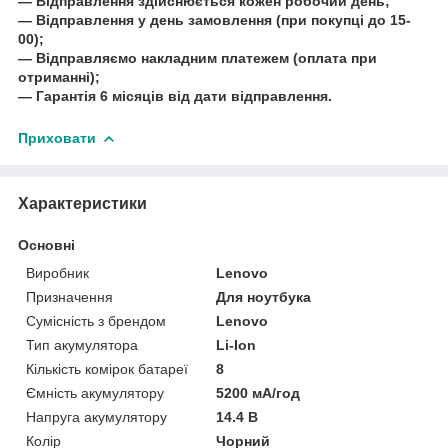
― Відправлення здійснюється кожен робочий день;
― Відправлення у день замовлення (при покупці до 15-
00);
― Відправляємо накладним платежем (оплата при
отриманні);
― Гарантія 6 місяців від дати відправлення.
Приховати
Характеристики
Основні
Виробник
Lenovo
Призначення
Для ноутбука
Сумісність з брендом
Lenovo
Тип акумулятора
Li-Ion
Кількість комірок батареї
8
Ємність акумулятору
5200 мА/год
Напруга акумулятору
14.4 В
Колір
Чорний