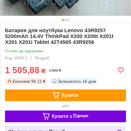
Батарея для ноутбука Lenovo 43R9257
5200mAh 14.4V ThinkPad X200 X200t X201t
X201 X201i Tablet 42T4565 43R9256
Готово до відправки
Код: 4000-1
Роздріб
1 505,88
₴
1 602 ₴
Економія
96.12 ₴
Залишилось
16 днів
Купити
або
Купити з