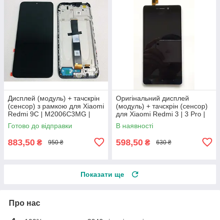
Дисплей (модуль) + тачскрін
Оригінальний дисплей
(сенсор) з рамкою для Xiaomi
(модуль) + тачскрін (сенсор)
Redmi 9C | M2006C3MG |
для Xiaomi Redmi 3 | 3 Pro |
M2006C3MT, Original (PRC)
3s | 3s Prime | 3x (чорний)
Готово до відправки
В наявності
883,50
598,50
₴
₴
950 ₴
630 ₴
Показати ще
Про нас