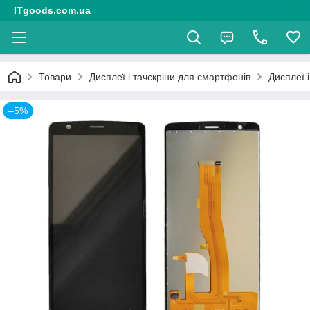
ITgoods.com.ua
Товари
Дисплеї і тачскріни для смартфонів
Дисплеї 
–5%