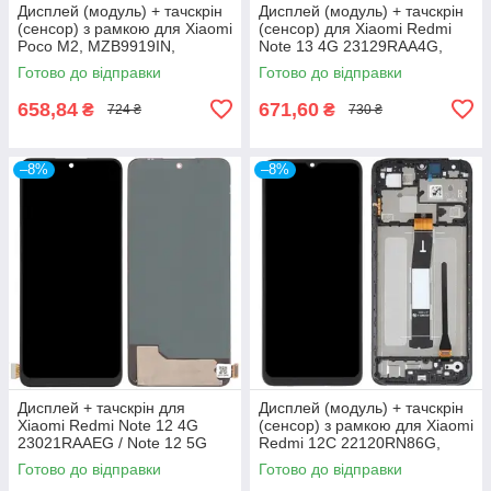
Дисплей (модуль) + тачскрін
Дисплей (модуль) + тачскрін
(сенсор) з рамкою для Xiaomi
(сенсор) для Xiaomi Redmi
Poco M2, MZB9919IN,
Note 13 4G 23129RAA4G,
M2004J19PI, In-Cell
23124RA7EO, TFT
Готово до відправки
Готово до відправки
658,84
671,60
₴
₴
724 ₴
730 ₴
–8%
–8%
Дисплей + тачскрін для
Дисплей (модуль) + тачскрін
Xiaomi Redmi Note 12 4G
(сенсор) з рамкою для Xiaomi
23021RAAEG / Note 12 5G
Redmi 12C 22120RN86G,
22111317I / Poco X5
Redmi 11A 22120RN86C,
Готово до відправки
Готово до відправки
22111317PG, TFT
Poco C55, Original (PRC)