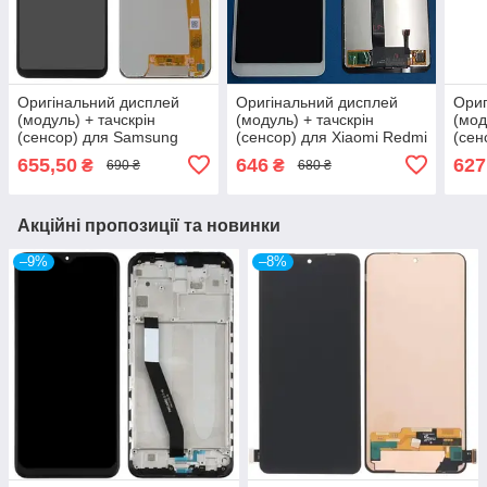
Оригінальний дисплей
Оригінальний дисплей
Ориг
(модуль) + тачскрін
(модуль) + тачскрін
(мод
(сенсор) для Samsung
(сенсор) для Xiaomi Redmi
(сен
Galaxy A20e A202, A202F,
6 | Redmi 6A |
A520
655,50
646
627
₴
₴
690 ₴
680 ₴
SM-A202F/DS, A10e
M1804C3CG (білий колір)
A102U, Original (PRC)
Акційні пропозиції та новинки
–9%
–8%