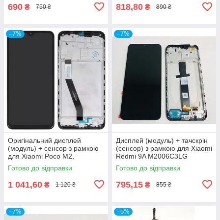
690
818,80
₴
₴
750 ₴
890 ₴
–7%
–7%
Оригінальний дисплей
Дисплей (модуль) + тачскрін
(модуль) + сенсор з рамкою
(сенсор) з рамкою для Xiaomi
для Xiaomi Poco M2,
Redmi 9A M2006C3LG
MZB9919IN, M2004J19PI,
M2006C3LI M2006C3LC
Готово до відправки
Готово до відправки
Original (PRC)
Original (PRC)
1 041,60
795,15
₴
₴
1 120 ₴
855 ₴
–7%
–5%