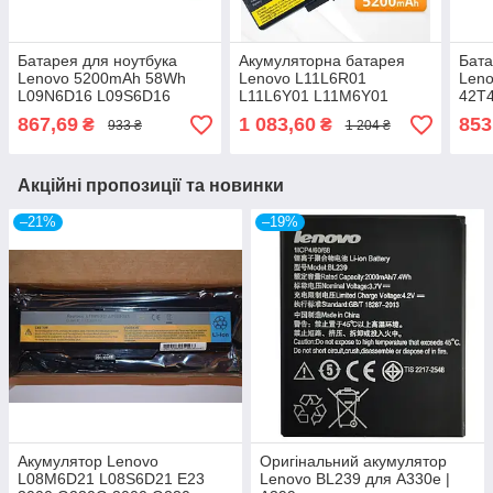
Батарея для ноутбука
Акумуляторна батарея
Бата
Lenovo 5200mAh 58Wh
Lenovo L11L6R01
Len
L09N6D16 L09S6D16
L11L6Y01 L11M6Y01
42T
L10S6Y01 IdeaPad Y460
5200mAh для ThinkPad
G45
867,69
1 083,60
853
₴
₴
933 ₴
1 204 ₴
B560 V560 Y560 Y560A
Edge E430 E435 E445
G55
Y560G
E530 E531 E535
V46
Акційні пропозиції та новинки
–21%
–19%
Акумулятор Lenovo
Оригінальний акумулятор
L08M6D21 L08S6D21 E23
Lenovo BL239 для A330e |