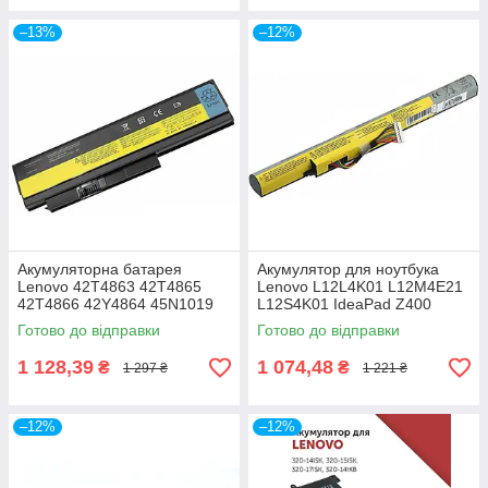
–13%
–12%
Акумуляторна батарея
Акумулятор для ноутбука
Lenovo 42T4863 42T4865
Lenovo L12L4K01 L12M4E21
42T4866 42Y4864 45N1019
L12S4K01 IdeaPad Z400
ThinkPad X220 X220i (LG/
Z410 Z500 Z500A Z505 Z510
Готово до відправки
Готово до відправки
SAMSUNG/ SANYO)
P400 P500, 14.4V, 2600mAh
1 128,39
1 074,48
₴
₴
1 297 ₴
1 221 ₴
–12%
–12%