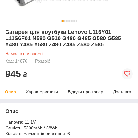
Батарея для ноутбука Lenovo L116Y01
L11S6F01 N580 G510 G480 G485 G580 G585
Y480 Y485 Y580 Z480 Z485 Z580 Z585
Немає в наявності
Код: 14876
Роздріб
945
₴
Опис
Характеристики
Відгуки про товар
Доставка
Опис
Напруга: 11.1V
Ємність: 5200mAh / 58Wh
Кількість елементів живлення: 6