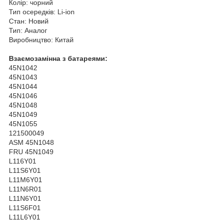
Колір: чорний
Тип осередків: Li-ion
Стан: Новий
Тип: Аналог
Виробництво: Китай
Взаємозамінна з батареями:
45N1042
45N1043
45N1044
45N1046
45N1048
45N1049
45N1055
121500049
ASM 45N1048
FRU 45N1049
L116Y01
L11S6Y01
L11M6Y01
L11N6R01
L11N6Y01
L11S6F01
L11L6Y01