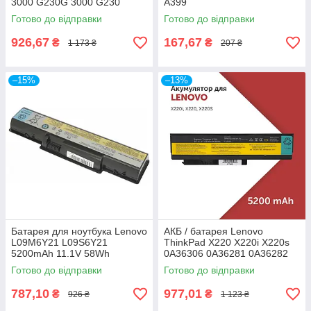
3000 G230G 3000 G230
A399
Готово до відправки
Готово до відправки
926,67
167,67
₴
₴
1 173 ₴
207 ₴
–15%
–13%
Батарея для ноутбука Lenovo
АКБ / батарея Lenovo
L09M6Y21 L09S6Y21
ThinkPad X220 X220i X220s
5200mAh 11.1V 58Wh
0A36306 0A36281 0A36282
IdeaPad B450 B450A B450L
0A36283 42T4861 42T4862
Готово до відправки
Готово до відправки
787,10
977,01
₴
₴
926 ₴
1 123 ₴