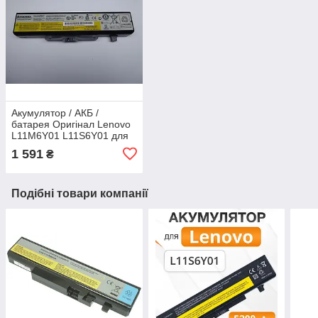
Акумулятор / АКБ /
батарея Оригінал Lenovo
L11M6Y01 L11S6Y01 для
IdeaPad G500 G510 G580
1 591
₴
G480 G700 Y580 G585
Подібні товари компанії