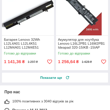
Батарея Lenovo 32Wh
Акумулятор для ноутбука
L12L4A01 L12L4K51
Lenovo L16L2PB1 L16M2PB1
L12M4A01 L12M4E51
Ideapad 320-15IKB -15IAP
L12M4K51 L12S4F01
-15AST -15ABR -14ABR 520-
Готово до відправки
Готово до відправки
L12S4K51 IdeaPad Flex 14 15
15IKBR
S500
1 141,36
1 256,64
₴
₴
1 297 ₴
1 428 ₴
Показати ще
Про нас
100% позитивних з 3040 відгуків за рік