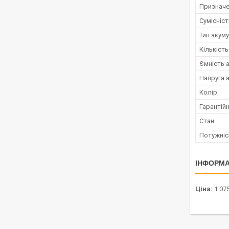
Признач
Сумісніс
Тип акум
Кількість
Ємність 
Напруга 
Колір
Гарантійн
Стан
Потужніс
ІНФОРМА
Ціна:
1 075