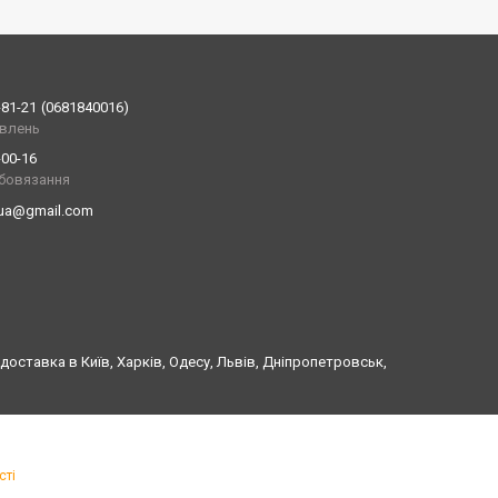
-81-21
0681840016
влень
-00-16
обовязання
.ua@gmail.com
оставка в Київ, Харків, Одесу, Львів, Дніпропетровськ,
сті