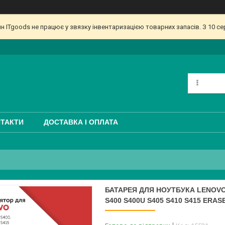
ин ITgoods не працює у звязку інвентаризацією товарних запасів. З 10 
ТАКТИ
ДОСТАВКА І ОПЛАТА
БАТАРЕЯ ДЛЯ НОУТБУКА LENOVO 
S400 S400U S405 S410 S415 ERAS