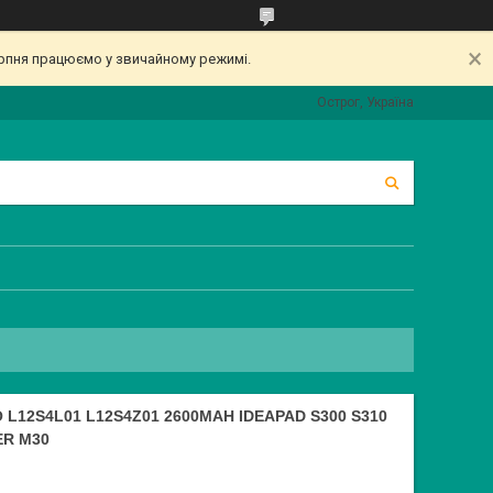
серпня працюємо у звичайному режимі.
Острог, Україна
L12S4L01 L12S4Z01 2600MAH IDEAPAD S300 S310
ER M30