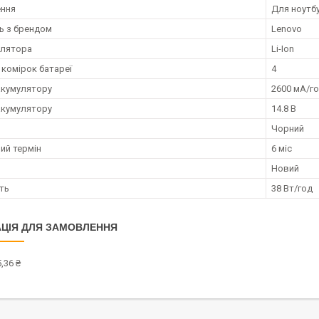
ення
Для ноутб
ть з брендом
Lenovo
улятора
Li-Ion
 комірок батареї
4
акумулятору
2600 мА/г
акумулятору
14.8 В
Чорний
ий термін
6 міс
Новий
ть
38 Вт/год
ЦІЯ ДЛЯ ЗАМОВЛЕННЯ
,36 ₴