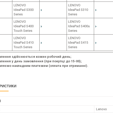
LENOVO
LENOVO
IdeaPad S300
IdeaPad S310
Series
Series
LENOVO
LENOVO
IdeaPad S400
IdeaPad S400u
Touch Series
Series
LENOVO
LENOVO
IdeaPad S410
IdeaPad S415
Touch Series
Series
влення здійснюється кожен робочий день;
лення у день замовлення (при покупці до 15-00);
ляємо накладним платежем (оплата при отриманні).
РИСТИКИ
І
к
Lenovo