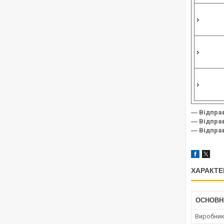
― Відпра
― Відправ
― Відправ
ХАРАКТЕ
ОСНОВН
Виробни