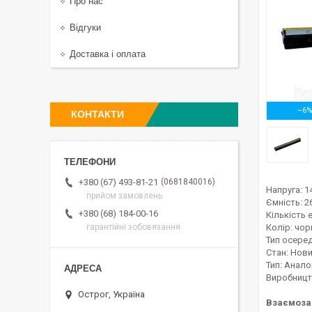
Про нас
Відгуки
Доставка і оплата
–6
КОНТАКТИ
0681840016
+380 (67) 493-81-21
Напруга: 1
прийом замовлень
Ємність: 
+380 (68) 184-00-16
Кількість 
Колір: чор
гарантійні зобовязання
Тип осередк
Стан: Нов
Тип: Анало
Виробницт
Острог, Україна
Взаємоза