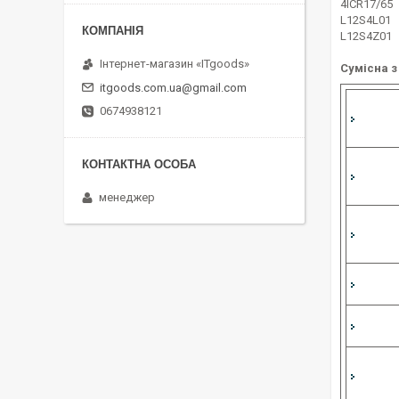
4ICR17/65
L12S4L01
L12S4Z01
Інтернет-магазин «ITgoods»
Сумісна з
itgoods.com.ua@gmail.com
0674938121
менеджер