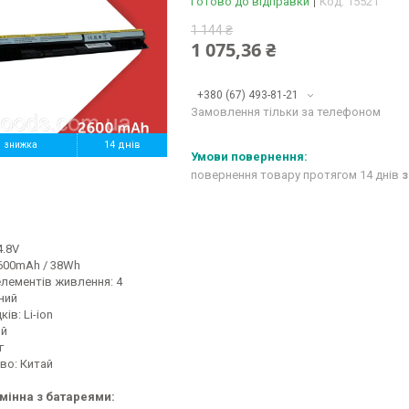
Готово до відправки
Код:
15521
1 144 ₴
1 075,36 ₴
+380 (67) 493-81-21
Замовлення тільки за телефоном
%
14 днів
повернення товару протягом 14 днів
з
4.8V
2600mAh / 38Wh
елементів живлення: 4
ний
ів: Li-ion
ий
г
во: Китай
мінна з батареями: