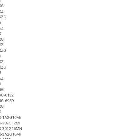
0
0G
0Z
10ZG
5
5Z
0
0G
0Z
20ZG
0
0Z
30ZG
5
5Z
9
9G
9G-6132
9G-6959
0G
0
20-1A2G16Mi
0-302G12Mi
20-302G16MN
20-3A2G16Mi