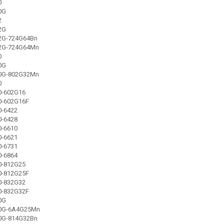
0
0G
2
2G
42G-724G64Bn
42G-724G64Mn
0
0G
30G-802G32Mn
0
0-602G16
0-602G16F
0-6422
0-6428
0-6610
0-6621
0-6731
0-6864
0-812G25
0-812G25F
0-832G32
0-832G32F
0G
20G-6A4G25Mn
20G-814G32Bn