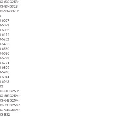
20G-832G25Bn
20G-834G32Bn
20G-934G32Bn
0
0-6067
0-6073
0-6082
0-6154
0-6262
0-6455
0-6560
0-6586
0-6723
0-6771
0-6809
0-6940
0-6941
0-6942
0G
30G-583G25Bn
30G-583G25Mn
30G-643G25Mn
30G-733G25Mn
30G-944G64Mn
0G-B32