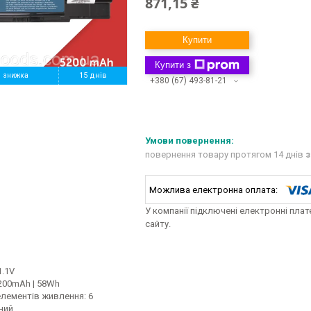
871,15 ₴
Купити
Купити з
%
15 днів
+380 (67) 493-81-21
повернення товару протягом 14 днів
з
У компанії підключені електронні пла
сайту.
1.1V
5200mAh | 58Wh
елементів живлення: 6
ний