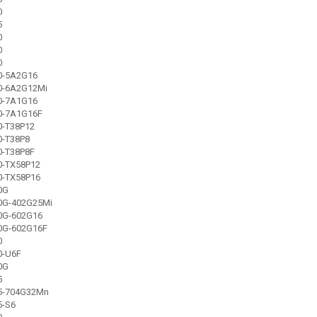
0
5
0
0
0
20-5A2G16
20-6A2G12Mi
20-7A1G16
20-7A1G16F
0-T38P12
0-T38P8
0-T38P8F
0-TX58P12
0-TX58P16
0G
20G-402G25Mi
20G-602G16
20G-602G16F
0
0-U6F
0G
5
35-704G32Mn
5-S6