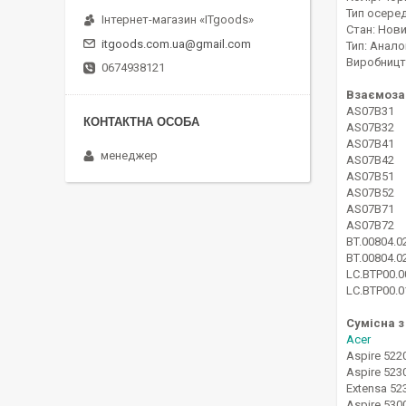
Тип осередк
Інтернет-магазин «ITgoods»
Стан: Нов
itgoods.com.ua@gmail.com
Тип: Анало
Виробницт
0674938121
Взаємоза
AS07B31
AS07B32
AS07B41
менеджер
AS07B42
AS07B51
AS07B52
AS07B71
AS07B72
BT.00804.0
BT.00804.0
LC.BTP00.0
LC.BTP00.0
Сумісна з
Acer
Aspire 522
Aspire 523
Extensa 52
Aspire 530