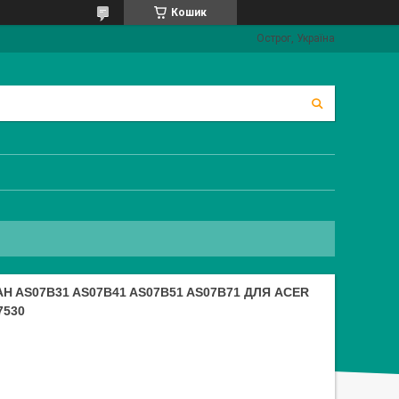
Кошик
Острог, Україна
 AS07B31 AS07B41 AS07B51 AS07B71 ДЛЯ ACER
7530