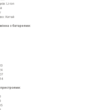
ів: Li-ion
ий
г
во: Китай
мінна з батареями:
20
24
07
14
 пристроями:
0
0
35
0