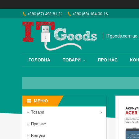
+380 (67) 493-81-21
+380 (68) 184-00-16
ITgoods.com.ua
ГОЛОВНА
ТОВАРИ
ПРО НАС
КОН
Товари
Про нас
Відгуки