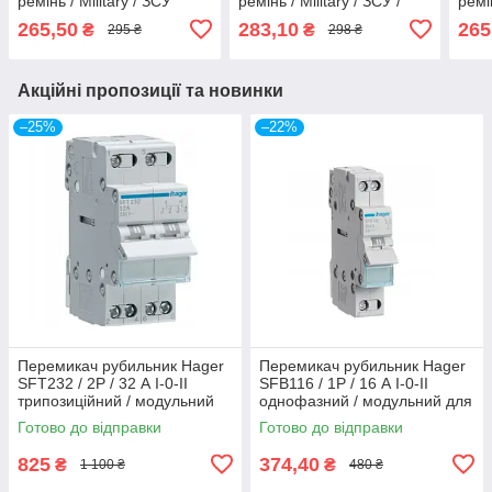
ремінь / Military / ЗСУ
ремінь / Military / ЗСУ /
ремін
ТРО, хакі, з жовтим
ТРО / ДСНС, коричневий,
ТРО,
265,50
283,10
265
₴
₴
295 ₴
298 ₴
перемикачем
з жовтим перемикачем
пер
Акційні пропозиції та новинки
–25%
–22%
Перемикач рубильник Hager
Перемикач рубильник Hager
SFT232 / 2P / 32 А I-0-II
SFB116 / 1P / 16 А I-0-II
трипозиційний / модульний
однофазний / модульний для
для генератора / інвертора
генератора / інвертора
Готово до відправки
Готово до відправки
825
374,40
₴
₴
1 100 ₴
480 ₴