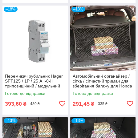
–18%
–13%
Перемикач рубильник Hager
Автомобільний органайзер /
SFT125 / 1P / 25 А I-0-II
сітка / сітчастий тримач для
трипозиційний / модульний
зберігання багажу для Honda
для генератора / інвертора
Fit Civic CR-V Accord Jazz
Готово до відправки
Готово до відправки
393,60
291,45
₴
₴
480 ₴
335 ₴
–13%
–13%