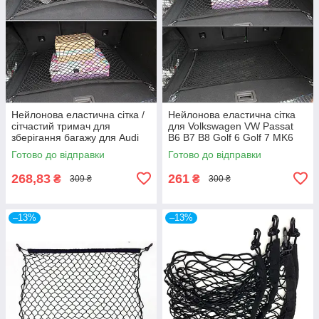
Нейлонова еластична сітка /
Нейлонова еластична сітка
сітчастий тримач для
для Volkswagen VW Passat
зберігання багажу для Audi
B6 B7 B8 Golf 6 Golf 7 MK6
A3 A4 A6 B6 B7 B8 Q3 Q5
MK7 POLO, Jetta MK6 MK7
Готово до відправки
Готово до відправки
268,83
261
₴
₴
309 ₴
300 ₴
–13%
–13%