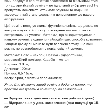
який поєднує в собі тактичні властивості та військовий стиль,
то наш армійський ремінь – це ідеальний вибір для вас! Не
пропустіть можливість отримати зручний та надійний
аксесуар, який стане ідеальним доповненням до вашого
екіпірування.
Цей ремінь поєднує стиль і функціональність, що дозволяє
використовувати його як у повсякденному житті, так і в
екстремальних умовах. Матеріал, що використовується в
нашому ремені, є одним із найнадійніших способів кріплення.
Завдяки цьому ви можете бути впевнені в тому, що ваш
ремінь не розстебнеться в невідповідний момент.
Матеріал: Пояс – нейлон; Пряжка - ударостійкий,
морозостійкий полімер; Карабін – метал;
Ширина: 3.8см;
Довжина: 120см;
Пряжка: 6,5 * 5см;
Колір: сірий, з жовтим перемикачем;
Якщо Вас цікавить інший ремінь з доданих фото, то
просимо вказувати в коментарі до замовлення.
― Відправлення здійснюється кожен робочий день;
― Відправлення у день замовлення (при покупці до 15-
00);