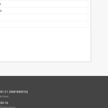
м.
й
-81-21
0681840016
влень
-00-16
обовязання