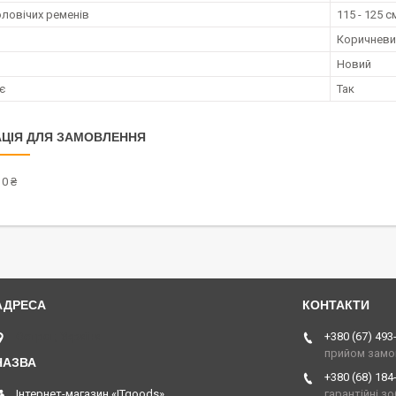
оловічих ременів
115 - 125 с
Коричневи
Новий
є
Так
ЦІЯ ДЛЯ ЗАМОВЛЕННЯ
0 ₴
Острог, Україна
+380 (67) 493
прийом замо
+380 (68) 184
Інтернет-магазин «ITgoods»
гарантійні з