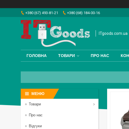
+380 (67) 493-81-21
+380 (68) 184-00-16
ITgoods.com.ua
ГОЛОВНА
ТОВАРИ
ПРО НАС
КОН
Товари
Про нас
Відгуки