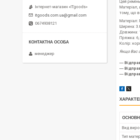
Цей ремінь
Інтернет-магазин «ITgoods»
Матеріал, 
тому, що в
itgoods.com.ua@gmail.com
Матеріал: 
0674938121
Ширина: 3.
Довжина: 
Пряжка: 6,
Колір: ко
Якщо Вас ц
менеджер
― Відпра
― Відправ
― Відпра
ХАРАКТЕ
ОСНОВН
Вид виро
Тип мате