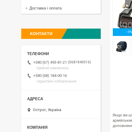
Доставка і оплата
–5
КОНТАКТИ
0681840016
+380 (67) 493-81-21
прийом замовлень
+380 (68) 184-00-16
гарантійні зобовязання
Острог, Україна
Якщо ви шу
армійський
доповненн