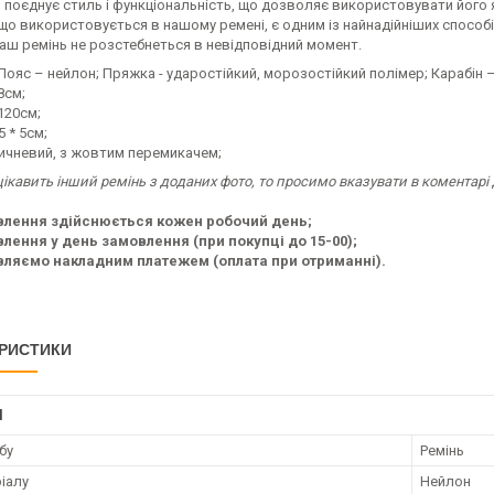
 поєднує стиль і функціональність, що дозволяє використовувати його я
що використовується в нашому ремені, є одним із найнадійніших способі
аш ремінь не розстебнеться в невідповідний момент.
Пояс – нейлон; Пряжка - ударостійкий, морозостійкий полімер; Карабін 
8см;
120см;
5 * 5см;
ричневий, з жовтим перемикачем;
ікавить інший ремінь з доданих фото, то просимо вказувати в коментарі
влення здійснюється кожен робочий день;
лення у день замовлення (при покупці до 15-00);
вляємо накладним платежем (оплата при отриманні).
РИСТИКИ
І
бу
Ремінь
ріалу
Нейлон