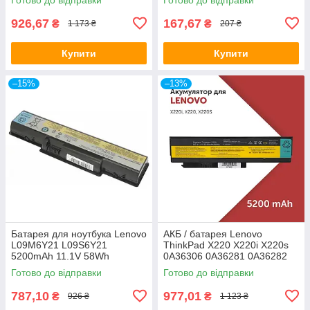
926,67
167,67
₴
₴
1 173 ₴
207 ₴
Купити
Купити
–15%
–13%
Батарея для ноутбука Lenovo
АКБ / батарея Lenovo
L09M6Y21 L09S6Y21
ThinkPad X220 X220i X220s
5200mAh 11.1V 58Wh
0A36306 0A36281 0A36282
IdeaPad B450 B450A B450L
0A36283 42T4861 42T4862
Готово до відправки
Готово до відправки
787,10
977,01
₴
₴
926 ₴
1 123 ₴