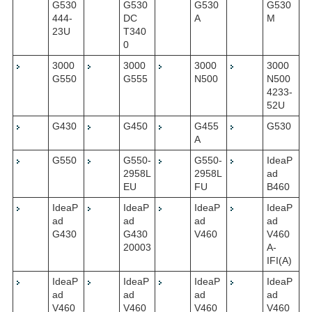
G530
G530
G530
G530
444-
DC
A
M
23U
T340
0
3000
3000
3000
3000
G550
G555
N500
N500
4233-
52U
G430
G450
G455
G530
A
G550
G550-
G550-
IdeaP
2958L
2958L
ad
EU
FU
B460
IdeaP
IdeaP
IdeaP
IdeaP
ad
ad
ad
ad
G430
G430
V460
V460
20003
A-
IFI(A)
IdeaP
IdeaP
IdeaP
IdeaP
ad
ad
ad
ad
V460
V460
V460
V460