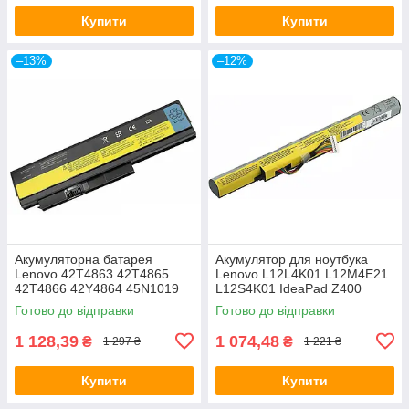
Купити
Купити
–13%
–12%
Акумуляторна батарея
Акумулятор для ноутбука
Lenovo 42T4863 42T4865
Lenovo L12L4K01 L12M4E21
42T4866 42Y4864 45N1019
L12S4K01 IdeaPad Z400
ThinkPad X220 X220i (LG/
Z410 Z500 Z500A Z505 Z510
Готово до відправки
Готово до відправки
SAMSUNG/ SANYO)
P400 P500, 14.4V, 2600mAh
1 128,39
1 074,48
₴
₴
1 297 ₴
1 221 ₴
Купити
Купити