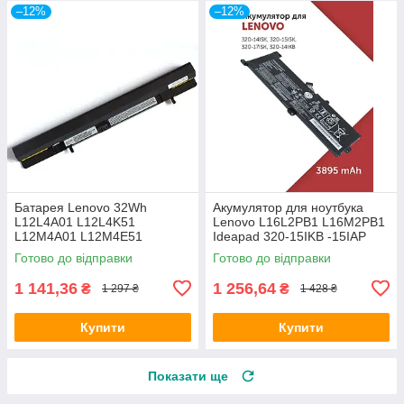
–12%
–12%
Батарея Lenovo 32Wh
Акумулятор для ноутбука
L12L4A01 L12L4K51
Lenovo L16L2PB1 L16M2PB1
L12M4A01 L12M4E51
Ideapad 320-15IKB -15IAP
L12M4K51 L12S4F01
-15AST -15ABR -14ABR 520-
Готово до відправки
Готово до відправки
L12S4K51 IdeaPad Flex 14 15
15IKBR
S500
1 141,36
1 256,64
₴
₴
1 297 ₴
1 428 ₴
Купити
Купити
Показати ще