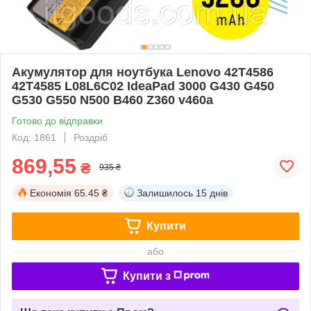
Акумулятор для ноутбука Lenovo 42T4586
42T4585 L08L6C02 IdeaPad 3000 G430 G450
G530 G550 N500 B460 Z360 v460a
Готово до відправки
Код: 1861
Роздріб
869,55
₴
935 ₴
Економія
65.45 ₴
Залишилось
15 днів
Купити
або
Купити з