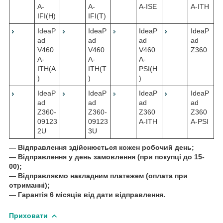
A-
A-
A-ISE
A-ITH
IFI(H)
IFI(T)
IdeaP
IdeaP
IdeaP
IdeaP
ad
ad
ad
ad
V460
V460
V460
Z360
A-
A-
A-
ITH(A
ITH(T
PSI(H
)
)
)
IdeaP
IdeaP
IdeaP
IdeaP
ad
ad
ad
ad
Z360-
Z360-
Z360
Z360
09123
09123
A-ITH
A-PSI
2U
3U
― Відправлення здійснюється кожен робочий день;
― Відправлення у день замовлення (при покупці до 15-
00);
― Відправляємо накладним платежем (оплата при
отриманні);
― Гарантія 6 місяців від дати відправлення.
Приховати