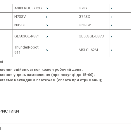
Asus ROG G72G
G73Y
N73SV
G74SX
NX90J
G53JW
GL503GE-RS71
GL503GE-ES73
ThunderRobot
MSI GL62M
911
і...
влення здійснюється кожен робочий день;
лення у день замовлення (при покупці до 15-00);
вляємо накладним платежем (оплата при отриманні);
РИСТИКИ
І