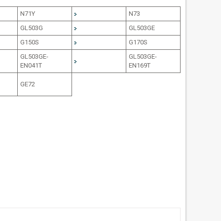
N71Y
N73
GL503G
GL503GE
G150S
G170S
GL503GE-
GL503GE-
EN041T
EN169T
GE72