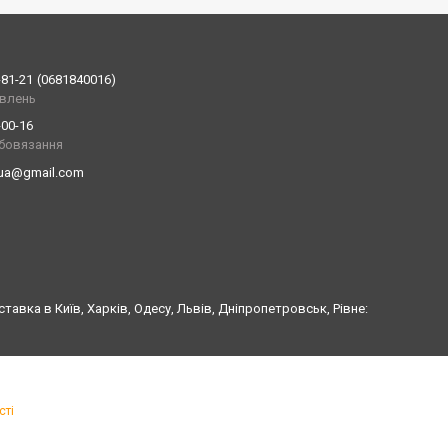
-81-21
0681840016
влень
-00-16
обовязання
.ua@gmail.com
авка в Київ, Харків, Одесу, Львів, Дніпропетровськ, Рівне:
сті