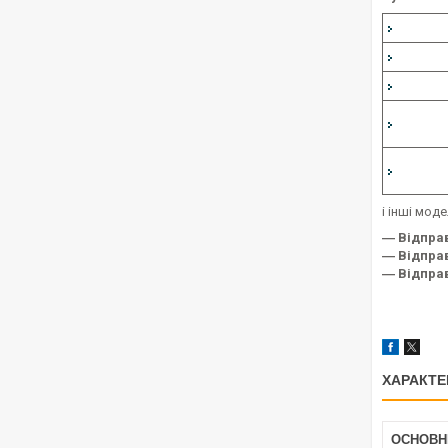
і інші модел
― Відпра
― Відправ
― Відпра
ХАРАКТЕ
ОСНОВН