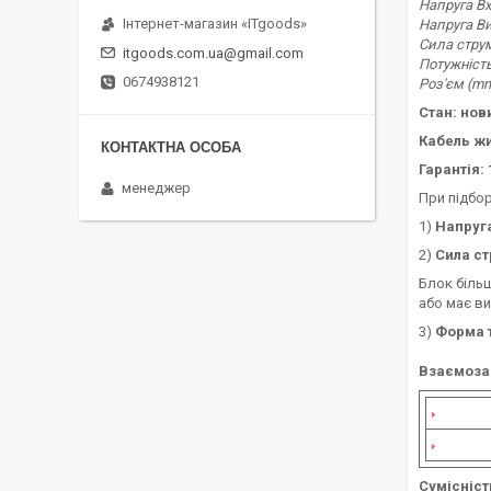
Напруга Вхі
Інтернет-магазин «ITgoods»
Напруга Вих
Сила струму
itgoods.com.ua@gmail.com
Потужність
0674938121
Роз'єм (mm
Стан: нов
Кабель жи
Гарантія: 
менеджер
При підбор
1)
Напруга
2)
Сила ст
Блок більш
або має ви
3)
Форма т
Взаємоза
Сумісніст