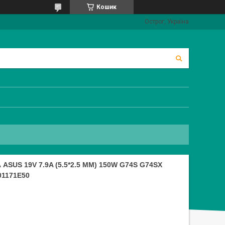
Кошик
Острог, Україна
US 19V 7.9A (5.5*2.5 MM) 150W G74S G74SX
01171E50