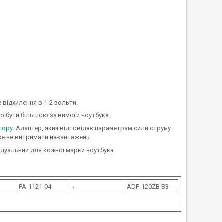
 відхилення в 1-2 вольти.
 бути більшою за вимоги ноутбука.
тору
. Адаптер, який відповідає параметрам сили струму
оже не витримати навантажень.
ідуальний для кожної марки ноутбука.
PA-1121-04
ADP-120ZB BB