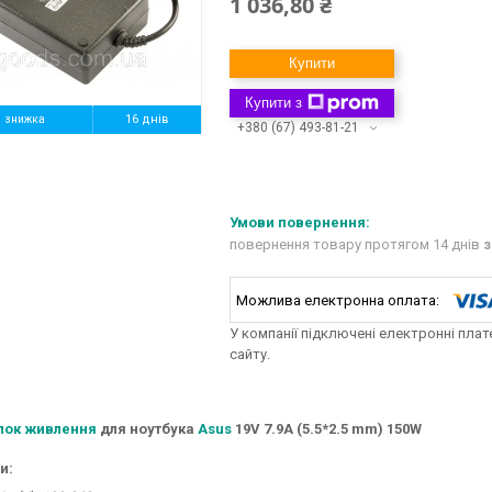
1 036,80 ₴
Купити
Купити з
%
16 днів
+380 (67) 493-81-21
повернення товару протягом 14 днів
з
У компанії підключені електронні пла
сайту.
лок живлення
для ноутбука
Asus
19V 7.9A (5.5*2.5 mm) 150W
и: