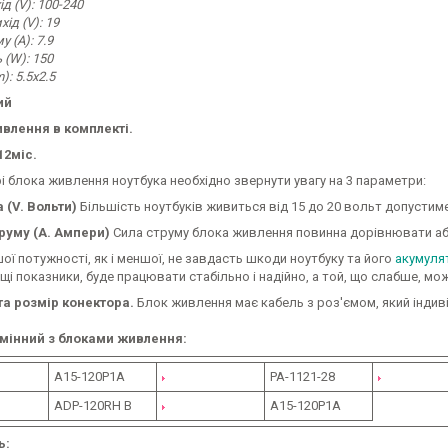
д (V): 100-240
ід (V): 19
 (A): 7.9
 (W): 150
): 5.5x2.5
ий
влення в комплекті.
12міс.
і блока живлення ноутбука необхідно звернути увагу на 3 параметри:
 (V. Вольти)
Більшість ноутбуків живиться від 15 до 20 вольт допустиме
руму (A. Ампери)
Сила струму блока живлення повинна дорівнювати або
ої потужності, як і меншої, не завдасть шкоди ноутбуку та його
акумуля
щі показники, буде працювати стабільно і надійно, а той, що слабше, м
а розмір конектора.
Блок живлення має кабель з роз'ємом, який індив
мінний з блоками живлення:
A15-120P1A
PA-1121-28
ADP-120RH B
A15-120P1A
ь: