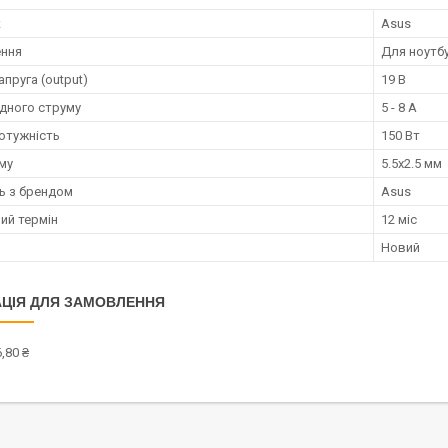
к
Asus
ення
Для ноутб
апруга (output)
19 В
ідного струму
5 - 8 А
потужність
150 Вт
єму
5.5x2.5 мм
ть з брендом
Asus
ий термін
12 міс
Новий
ЦІЯ ДЛЯ ЗАМОВЛЕННЯ
,80 ₴