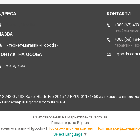
Острог, Україна
+380 (67) 493
прийом замо
+380 (68) 184
Інтернет-магазин «ITgoods»
гарантійні з
itgoods.com
менеджер
 G74S G74SX Razer Blade Pro 2015 17 RZ09-01171E50 за низькою ціною дост
 і аксесуарів ITgoods.com.ua 2024
Сайт створений на маркетплейсі
Prom.ua
Продавець на Bigl.ua
Інтернет-магазин «ITgoods» |
Поскаржитися на контент
|
Політика конфіденційно
Select Language
▼