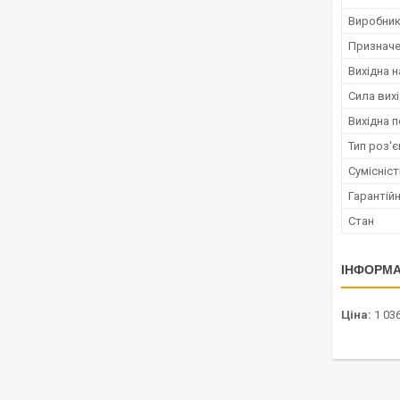
Виробни
Признач
Вихідна н
Сила вих
Вихідна 
Тип роз'
Сумісніс
Гарантійн
Стан
ІНФОРМА
Ціна:
1 036