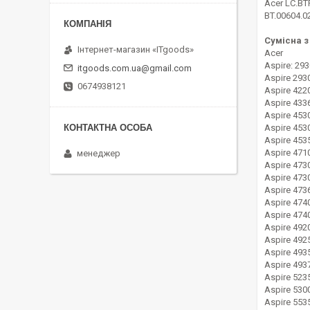
Acer LC.BT
BT.00604.0
Сумісна з
Інтернет-магазин «ITgoods»
Acer
Aspire: 29
itgoods.com.ua@gmail.com
Aspire 29
0674938121
Aspire 422
Aspire 433
Aspire 453
Aspire 453
Aspire 453
Aspire 471
менеджер
Aspire 473
Aspire 473
Aspire 473
Aspire 474
Aspire 47
Aspire 49
Aspire 492
Aspire 493
Aspire 493
Aspire 523
Aspire 530
Aspire 553