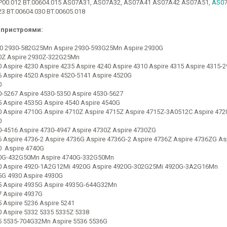
P00.012 BT.00604.015 AS07A31, AS07A32, AS07A41 AS07A42 AS07A51,
AS0
23 BT.00604.030 BT.00605.018
 пристроями:
30 2930-582G25Mn Aspire 2930-593G25Mn Aspire 2930G
30Z Aspire 2930Z-322G25Mn
0 Aspire 4230 Aspire 4235 Aspire 4240 Aspire 4310 Aspire 4315 Aspire 4315-2
6 Aspire 4520 Aspire 4520-5141 Aspire 4520G
0
0-5267 Aspire 4530-5350 Aspire 4530-5627
5 Aspire 4535G Aspire 4540 Aspire 4540G
0 Aspire 4710G Aspire 4710Z Aspire 4715Z Aspire 4715Z-3A0512C Aspire 472
0
0-4516 Aspire 4730-4947 Aspire 4730Z Aspire 4730ZG
6 Aspire 4736-2 Aspire 4736G Aspire 4736G-2 Aspire 4736Z Aspire 4736ZG As
0 Aspire 4740G
40G-432G50Mn Aspire 4740G-332G50Mn
20 Aspire 4920-1A2G12Mi 4920G Aspire 4920G-302G25Mi 4920G-3A2G16Mn
5G 4930 Aspire 4930G
5 Aspire 4935G Aspire 4935G-644G32Mn
7 Aspire 4937G
5 Aspire 5236 Aspire 5241
0 Aspire 5332 5335 5335Z 5338
5 5535-704G32Mn Aspire 5536 5536G