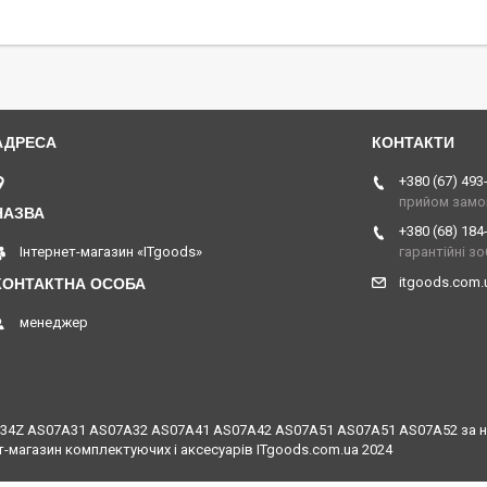
Острог, Україна
+380 (67) 493
прийом замо
+380 (68) 184
Інтернет-магазин «ITgoods»
гарантійні з
itgoods.com
менеджер
5734Z AS07A31 AS07A32 AS07A41 AS07A42 AS07A51 AS07A51 AS07A52 за низ
т-магазин комплектуючих і аксесуарів ITgoods.com.ua 2024