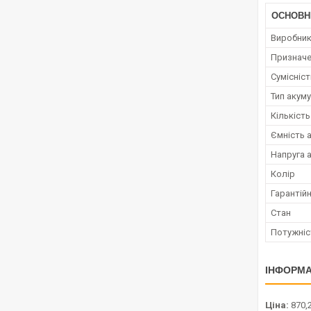
ОСНОВН
Виробни
Признач
Сумісніс
Тип акум
Кількість
Ємність 
Напруга 
Колір
Гарантійн
Стан
Потужніс
ІНФОРМА
Ціна:
870,2