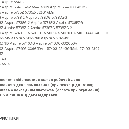
1 Aspire 5541G
2 Aspire 5542-1462 5542-5989 Aspire 5542G 5542-M23
5 Aspire 5735Z 5735Z-582G16Mn
8 Aspire 5738-2 Aspire 5738DG 5738DZG
8G Aspire 5738G-2 Aspire 5738PG Aspire 5738PZG
8Z Aspire 5738Z-2 Aspire 5738ZG 5738ZG-2
0 Aspire 5740-13 5740-13F 5740-15 5740-15F 5740-5144 5740-5513
0-5749 Aspire 5740-5780 Aspire 5740-6491
0D 3D Aspire 5740DG Aspire 5740DG-332G50Mn
40G Aspire 5740G-336G50Mn 5740G-524G64Mnb 5740G-5309
5Z
5740
5 5536
влення здійснюється кожен робочий день;
лення у день замовлення (при покупці до 15-00);
ляємо накладним платежем (оплата при отриманні);
я 6 місяців від дати відправки.
РИСТИКИ