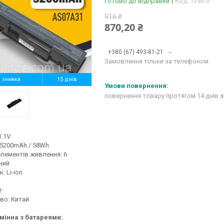
Готово до відправки
Код:
1393-3
916 ₴
870,20 ₴
+380 (67) 493-81-21
Замовлення тільки за телефоном
%
15 днів
повернення товару протягом 14 днів
з
1.1V
 5200mAh / 58Wh
елементів живлення: 6
рний
: Li-ion
ва
алог
во: Китай
мінна з батареями: