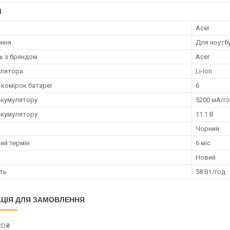
І
к
Acer
ення
Для ноутб
ть з брендом
Acer
улятора
Li-Ion
 комірок батареї
6
акумулятору
5200 мА/г
акумулятору
11.1 В
Чорний
ий термін
6 міс
Новий
ть
58 Вт/год
ЦІЯ ДЛЯ ЗАМОВЛЕННЯ
0 ₴