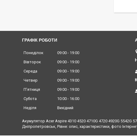
ГРАФІК РОБОТИ
Понеділок
09:00
19:00
Вівторок
09:00
19:00
Середа
09:00
19:00
Четвер
09:00
19:00
Пʼятниця
09:00
19:00
Субота
10:00
16:00
Неділя
Вихідний
Акумулятор Acer Aspire 4310 4520 4710G 4720 4920G 5542G 
Дніпропетровськ, Рівне: опис, характеристики, фото Інтерне