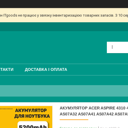
ин ITgoods не працює у звязку інвентаризацією товарних запасів. З 10 
ТАКТИ
ДОСТАВКА І ОПЛАТА
АКУМУЛЯТОР ACER ASPIRE 4310 4
AS07A32 AS07A41 AS07A42 AS07A