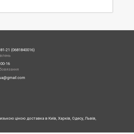
-81-21
0681840016
влень
-00-16
обовязання
.ua@gmail.com
ькою ціною доставка в Київ, Харків, Одесу, Львів,