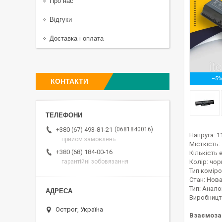
Про нас
Відгуки
Доставка і оплата
–5
КОНТАКТИ
0681840016
+380 (67) 493-81-21
Напруга: 1
прийом замовлень
Місткість:
+380 (68) 184-00-16
Кількість 
Колір: чо
гарантійні зобовязання
Тип комірок
Стан: Но
Тип: Ан
Виробницт
Острог, Україна
Взаємоза