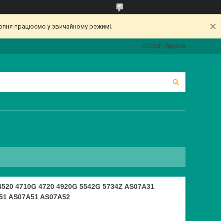
серпня працюємо у звичайному режимі.
Острог, Україна
520 4710G 4720 4920G 5542G 5734Z AS07A31
51 AS07A51 AS07A52